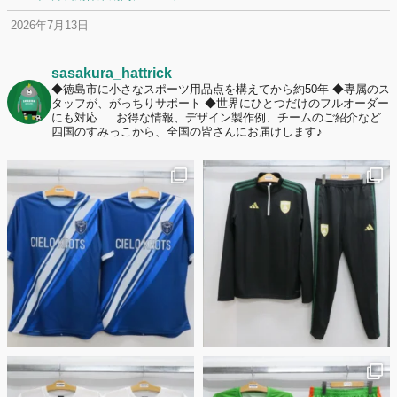
2026年7月13日
定休日変更について
2026年7月2日
sasakura_hattrick
名前入りユニフォームで子どもの自信が「プラスになった」と感じた保
◆徳島市に小さなスポーツ用品点を構えてから約50年
◆専属のス
タッフが、がっちりサポート
◆世界にひとつだけのフルオーダー
護者は約67%！「やや高いと感じたが納得して購入した」と価値を実感
にも対応
お得な情報、デザイン製作例、チームのご紹介など
する声も32.7%に！
四国のすみっこから、全国の皆さんにお届けします♪
2026年6月15日
応援ユニフォーム、約53％が「会場に一体感があってよい」と回答。チ
ームへの愛情が伝わる応援スタイルとは？