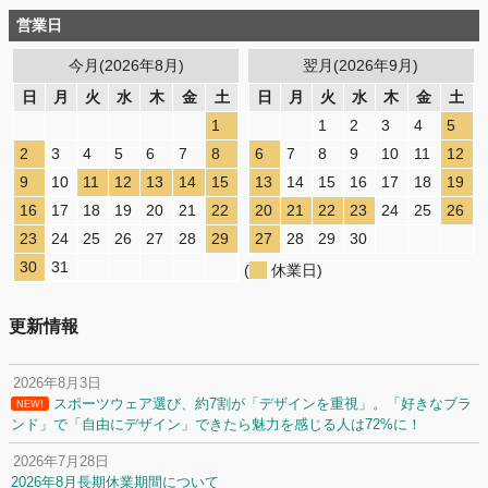
営業日
今月(2026年8月)
翌月(2026年9月)
日
月
火
水
木
金
土
日
月
火
水
木
金
土
1
1
2
3
4
5
2
3
4
5
6
7
8
6
7
8
9
10
11
12
9
10
11
12
13
14
15
13
14
15
16
17
18
19
16
17
18
19
20
21
22
20
21
22
23
24
25
26
23
24
25
26
27
28
29
27
28
29
30
30
31
(
休業日)
更新情報
2026年8月3日
スポーツウェア選び、約7割が「デザインを重視」。「好きなブラ
NEW!
ンド」で「自由にデザイン」できたら魅力を感じる人は72%に！
2026年7月28日
2026年8月長期休業期間について