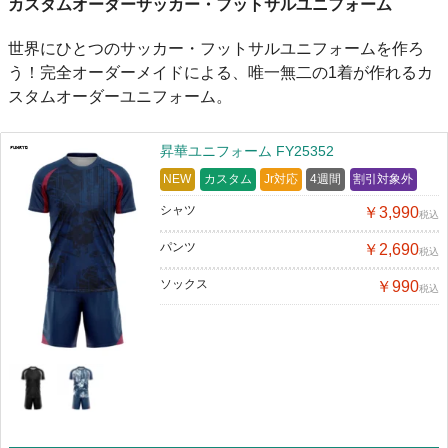
カスタムオーダーサッカー・フットサルユニフォーム
世界にひとつのサッカー・フットサルユニフォームを作ろ
う！完全オーダーメイドによる、唯一無二の1着が作れるカ
スタムオーダーユニフォーム。
昇華ユニフォーム FY25352
NEW
カスタム
Jr対応
4週間
割引対象外
シャツ
￥3,990
税込
パンツ
￥2,690
税込
ソックス
￥990
税込