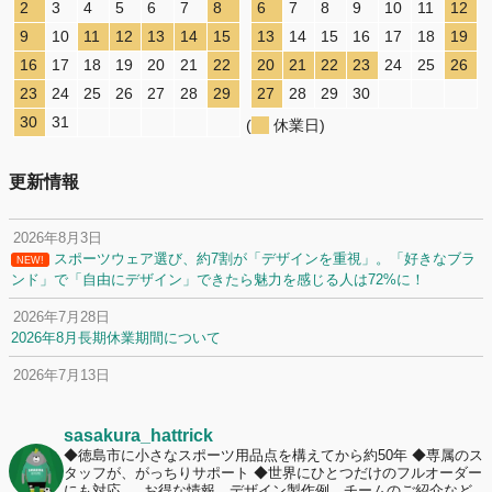
2
3
4
5
6
7
8
6
7
8
9
10
11
12
9
10
11
12
13
14
15
13
14
15
16
17
18
19
16
17
18
19
20
21
22
20
21
22
23
24
25
26
23
24
25
26
27
28
29
27
28
29
30
30
31
(
休業日)
更新情報
2026年8月3日
スポーツウェア選び、約7割が「デザインを重視」。「好きなブラ
NEW!
ンド」で「自由にデザイン」できたら魅力を感じる人は72%に！
2026年7月28日
2026年8月長期休業期間について
2026年7月13日
定休日変更について
2026年7月2日
sasakura_hattrick
名前入りユニフォームで子どもの自信が「プラスになった」と感じた保
◆徳島市に小さなスポーツ用品点を構えてから約50年
◆専属のス
タッフが、がっちりサポート
◆世界にひとつだけのフルオーダー
護者は約67%！「やや高いと感じたが納得して購入した」と価値を実感
にも対応
お得な情報、デザイン製作例、チームのご紹介など