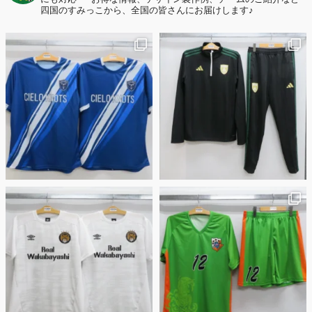
する声も32.7%に！
四国のすみっこから、全国の皆さんにお届けします♪
2026年6月15日
応援ユニフォーム、約53％が「会場に一体感があってよい」と回答。チ
ームへの愛情が伝わる応援スタイルとは？