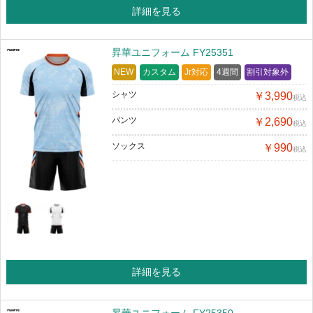
詳細を見る
昇華ユニフォーム FY25351
NEW
カスタム
Jr対応
4週間
割引対象外
シャツ
￥3,990
税込
パンツ
￥2,690
税込
ソックス
￥990
税込
詳細を見る
昇華ユニフォーム FY25350