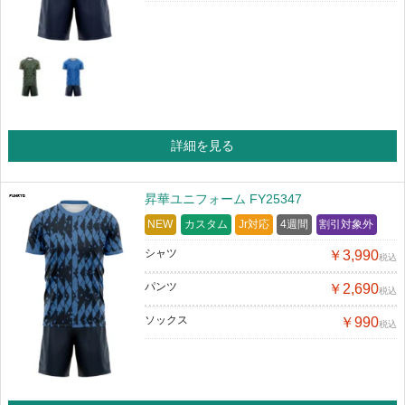
詳細を見る
昇華ユニフォーム FY25347
NEW
カスタム
Jr対応
4週間
割引対象外
シャツ
￥3,990
税込
パンツ
￥2,690
税込
ソックス
￥990
税込