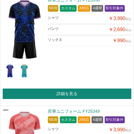
NEW
カスタム
Jr対応
4週間
割引対象外
シャツ
￥3,990
税込
パンツ
￥2,690
税込
ソックス
￥990
税込
詳細を見る
昇華ユニフォーム FY25349
NEW
カスタム
Jr対応
4週間
割引対象外
シャツ
￥3,990
税込