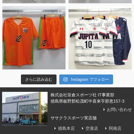
さらに読み込む
Instagram でフォロー
株式会社笹倉スポーツ社 IT事業部
徳島県板野郡松茂町中喜来字群恵157-3
お問い合わせ
ササクラスポーツ実店舗
徳島本店
空港店
阿南店