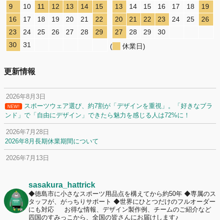
9
10
11
12
13
14
15
13
14
15
16
17
18
19
16
17
18
19
20
21
22
20
21
22
23
24
25
26
23
24
25
26
27
28
29
27
28
29
30
30
31
(
休業日)
更新情報
2026年8月3日
スポーツウェア選び、約7割が「デザインを重視」。「好きなブラ
NEW!
ンド」で「自由にデザイン」できたら魅力を感じる人は72%に！
2026年7月28日
2026年8月長期休業期間について
2026年7月13日
定休日変更について
2026年7月2日
sasakura_hattrick
名前入りユニフォームで子どもの自信が「プラスになった」と感じた保
◆徳島市に小さなスポーツ用品点を構えてから約50年
◆専属のス
タッフが、がっちりサポート
◆世界にひとつだけのフルオーダー
護者は約67%！「やや高いと感じたが納得して購入した」と価値を実感
にも対応
お得な情報、デザイン製作例、チームのご紹介など
する声も32.7%に！
四国のすみっこから、全国の皆さんにお届けします♪