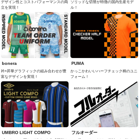
デザイン性とコストパフォーマンスの両
ソリッドな切替が特徴の国内生産モデ
立を実現！
ル！
bonera
PUMA
衿×昇華グラフィックの組み合わせが豊
かっこかわいいハーフチェック柄のユニ
富なデザインを実現！
フォーム！
UMBRO LIGHT COMPO
フルオーダー