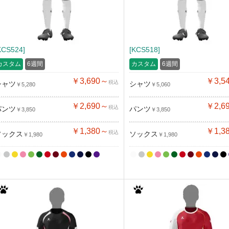
KCS524]
[KCS518]
カスタム
6週間
カスタム
6週間
￥3,690～
￥3,5
税込
シャツ
シャツ
￥5,280
￥5,060
￥2,690～
￥2,6
税込
パンツ
パンツ
￥3,850
￥3,850
￥1,380～
￥1,3
税込
ソックス
ソックス
￥1,980
￥1,980