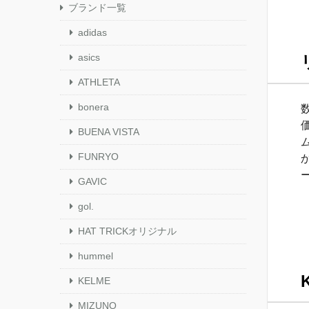
ブランド一覧
adidas
asics
ATHLETA
bonera
BUENA VISTA
FUNRYO
GAVIC
gol.
HAT TRICKオリジナル
hummel
KELME
MIZUNO