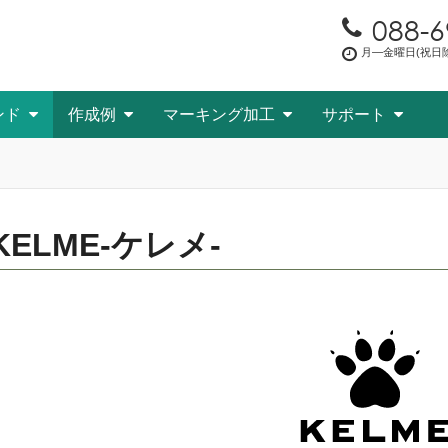
088-6
月―金曜日(祝日除く
ンド
作成例
マーキング加工
サポート
KELME-ケレメ-