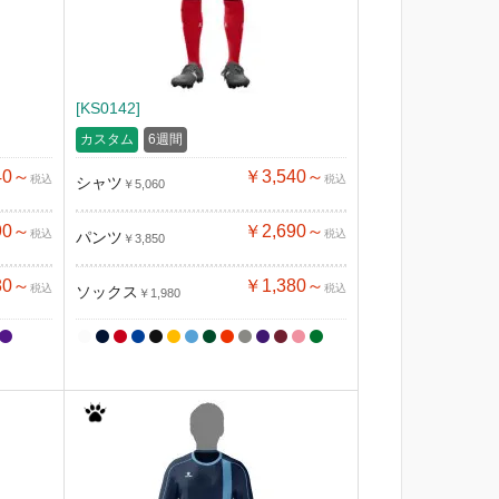
[KS0142]
カスタム
6週間
40～
￥3,540～
税込
税込
シャツ
￥5,060
90～
￥2,690～
税込
税込
パンツ
￥3,850
80～
￥1,380～
税込
税込
ソックス
￥1,980