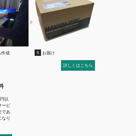
ム作成
5
お届け
詳しくはこちら
料
万円以
サービ
文であ
になり