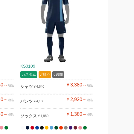
KS0109
カスタム
Jr対応
6週間
40～
￥3,380～
税込
税込
シャツ
￥4,840
20～
￥2,920～
税込
税込
パンツ
￥4,180
80～
￥1,380～
税込
税込
ソックス
￥1,980