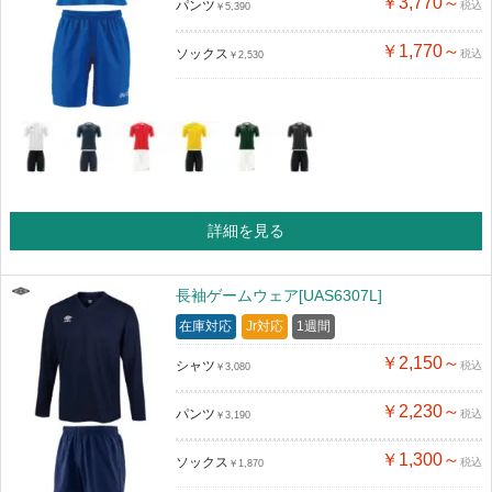
￥3,770～
パンツ
税込
￥5,390
￥1,770～
ソックス
税込
￥2,530
詳細を見る
長袖ゲームウェア[UAS6307L]
在庫対応
Jr対応
1週間
￥2,150～
シャツ
税込
￥3,080
￥2,230～
パンツ
税込
￥3,190
￥1,300～
ソックス
税込
￥1,870