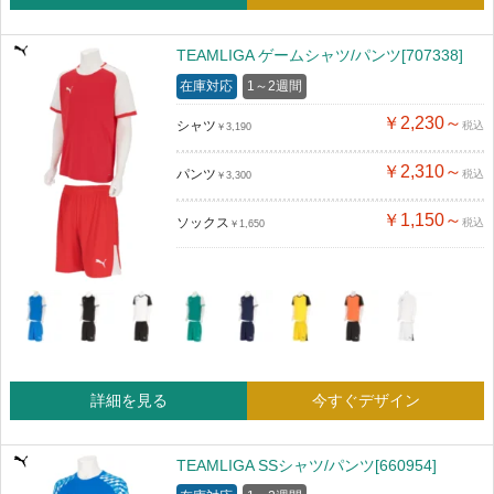
TEAMLIGA ゲームシャツ/パンツ[707338]
在庫対応
1～2週間
￥2,230～
シャツ
税込
￥3,190
￥2,310～
パンツ
税込
￥3,300
￥1,150～
ソックス
税込
￥1,650
詳細を見る
今すぐデザイン
TEAMLIGA SSシャツ/パンツ[660954]