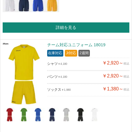
詳細を見る
チーム対応ユニフォーム 18019
在庫対応
Jr対応
2週間
￥2,920～
シャツ
税込
￥4,180
￥2,920～
パンツ
税込
￥4,180
￥1,380～
ソックス
税込
￥1,980