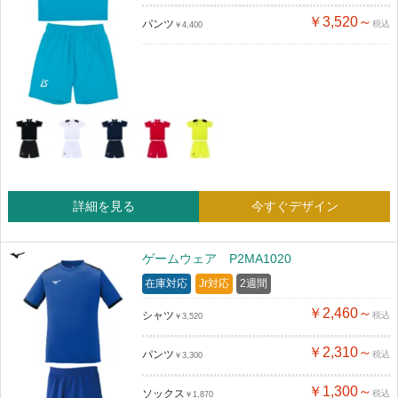
￥3,520～
パンツ
税込
￥4,400
詳細を見る
今すぐデザイン
ゲームウェア P2MA1020
在庫対応
Jr対応
2週間
￥2,460～
シャツ
税込
￥3,520
￥2,310～
パンツ
税込
￥3,300
￥1,300～
ソックス
税込
￥1,870