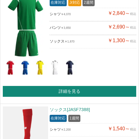
在庫対応
Jr対応
2週間
￥2,840～
シャツ
税込
￥4,070
￥2,690～
パンツ
税込
￥3,850
￥1,300～
ソックス
税込
￥1,870
詳細を見る
ソックス[JASF7388]
在庫対応
1週間
￥1,540～
シャツ
税込
￥2,200