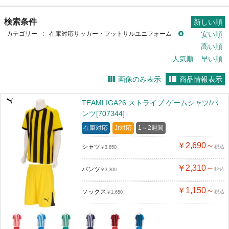
検索条件
新しい順
カテゴリー
:
在庫対応サッカー・フットサルユニフォーム
安い順
高い順
人気順
早い順
画像のみ表示
商品情報表示
TEAMLIGA26 ストライプ ゲームシャツ/パ
ンツ[707344]
在庫対応
Jr対応
1～2週間
￥2,690～
シャツ
税込
￥3,850
￥2,310～
パンツ
税込
￥3,300
￥1,150～
ソックス
税込
￥1,650