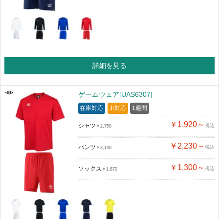
詳細を見る
ゲームウェア[UAS6307]
在庫対応
Jr対応
1週間
￥1,920～
シャツ
税込
￥2,750
￥2,230～
パンツ
税込
￥3,190
￥1,300～
ソックス
税込
￥1,870