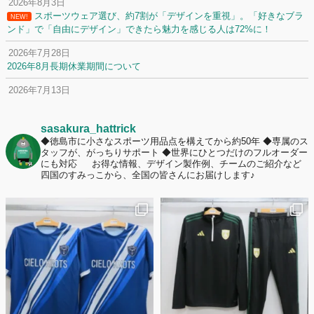
2026年8月3日
スポーツウェア選び、約7割が「デザインを重視」。「好きなブラ
NEW!
ンド」で「自由にデザイン」できたら魅力を感じる人は72%に！
2026年7月28日
2026年8月長期休業期間について
2026年7月13日
定休日変更について
2026年7月2日
sasakura_hattrick
名前入りユニフォームで子どもの自信が「プラスになった」と感じた保
◆徳島市に小さなスポーツ用品点を構えてから約50年
◆専属のス
タッフが、がっちりサポート
◆世界にひとつだけのフルオーダー
護者は約67%！「やや高いと感じたが納得して購入した」と価値を実感
にも対応
お得な情報、デザイン製作例、チームのご紹介など
する声も32.7%に！
四国のすみっこから、全国の皆さんにお届けします♪
2026年6月15日
応援ユニフォーム、約53％が「会場に一体感があってよい」と回答。チ
ームへの愛情が伝わる応援スタイルとは？