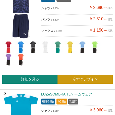
￥2,690～
シャツ
税込
￥3,850
￥2,310～
パンツ
税込
￥3,300
￥1,150～
ソックス
税込
￥1,650
詳細を見る
今すぐデザイン
LUZeSOMBRA TLゲームウェア
在庫対応
Jr対応
2週間
￥3,960～
シャツ
税込
￥4,950