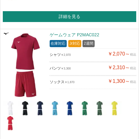
詳細を見る
ゲームウェア P2MAC022
在庫対応
Jr対応
2週間
￥2,070～
シャツ
税込
￥2,970
￥2,310～
パンツ
税込
￥3,300
￥1,300～
ソックス
税込
￥1,870