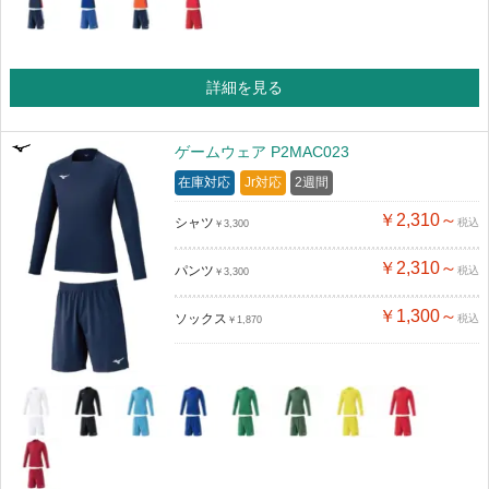
詳細を見る
ゲームウェア P2MAC023
在庫対応
Jr対応
2週間
￥2,310～
シャツ
税込
￥3,300
￥2,310～
パンツ
税込
￥3,300
￥1,300～
ソックス
税込
￥1,870