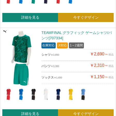
詳細を見る
今すぐデザイン
TEAMFINAL グラフィック ゲームシャツ/パ
ンツ[707334]
在庫対応
Jr対応
1～2週間
￥2,690～
シャツ
税込
￥3,850
￥2,310～
パンツ
税込
￥3,300
￥1,150～
ソックス
税込
￥1,650
詳細を見る
今すぐデザイン