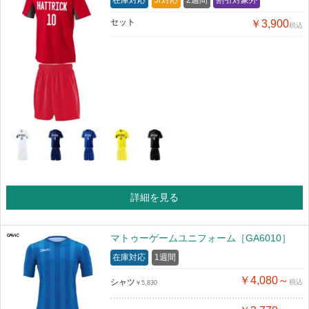
在庫対応
Jr対応
2週間
割引対象外
セット
￥3,900
税込
詳細を見る
マトゥーゲームユニフォーム［GA6010］
在庫対応
1週間
￥4,080～
シャツ
税込
￥5,830