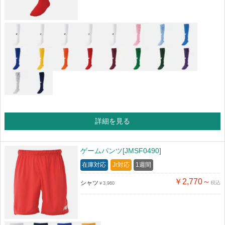
詳細を見る
ゲームパンツ[JMSF0490]
在庫対応
Jr対応
1週間
￥2,770～
シャツ
税込
￥3,960