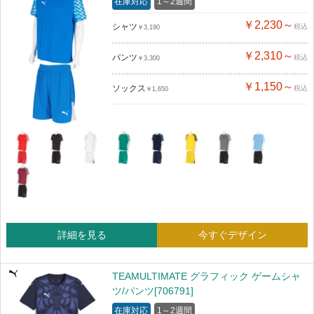
在庫対応
1～2週間
￥2,230～
シャツ
税込
￥3,190
￥2,310～
パンツ
税込
￥3,300
￥1,150～
ソックス
税込
￥1,650
詳細を見る
今すぐデザイン
TEAMULTIMATE グラフィック ゲームシャ
ツ/パンツ[706791]
在庫対応
1～2週間