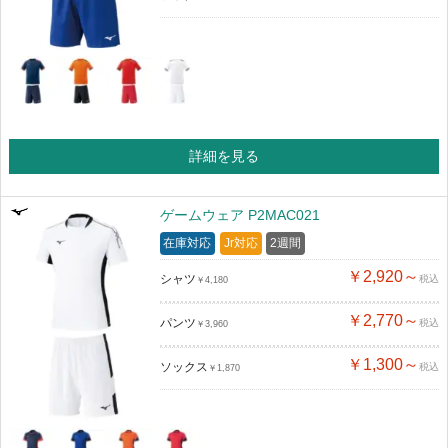
詳細を見る
ゲームウェア P2MAC021
在庫対応
Jr対応
2週間
￥2,920～
シャツ
税込
￥4,180
￥2,770～
パンツ
税込
￥3,960
￥1,300～
ソックス
税込
￥1,870