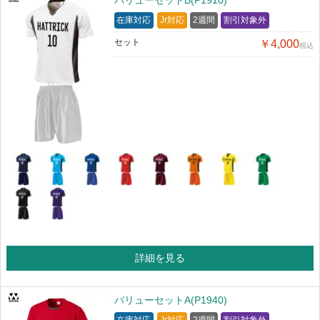
バリューセットB(P1910)
在庫対応
Jr対応
2週間
割引対象外
セット
￥4,000
税込
詳細を見る
バリューセットA(P1940)