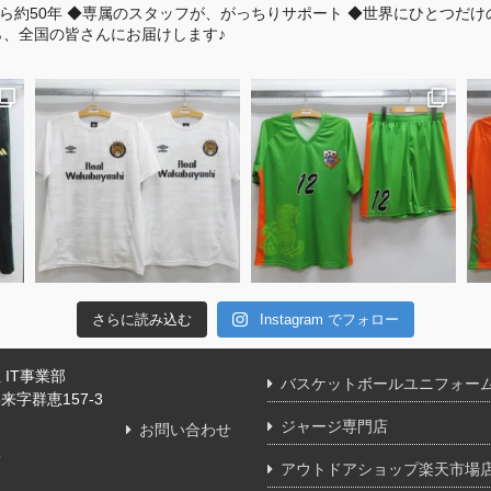
ら約50年
◆専属のスタッフが、がっちりサポート
◆世界にひとつだけ
、全国の皆さんにお届けします♪
さらに読み込む
Instagram でフォロー
IT事業部
バスケットボールユニフォー
字群恵157-3
ジャージ専門店
お問い合わせ
舗
アウトドアショップ楽天市場