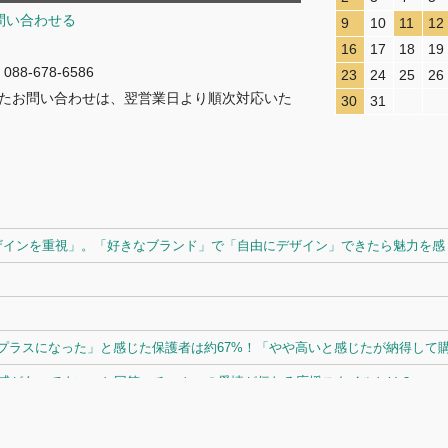
問い合わせる
9
10
11
12
16
17
18
19
8-678-6586
23
24
25
26
たお問い合わせは、翌営業日より順次対応いた
30
31
ザインを重視」。「好きなブランド」で「自由にデザイン」できたら魅力を感じ
ラスになった」と感じた保護者は約67%！「やや高いと感じたが納得して購入
体感があってよい」と回答。チームへの愛情が伝わる応援スタイルとは？