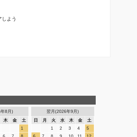
アしよう
6年8月)
翌月(2026年9月)
木
金
土
日
月
火
水
木
金
土
1
1
2
3
4
5
6
7
8
6
7
8
9
10
11
12