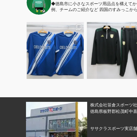
◆徳島市に小さなスポーツ用品点を構えてか
例、チームのご紹介など
四国のすみっこから
株式会社笹倉スポーツ社 
徳島県板野郡松茂町中喜来
ササクラスポーツ実店