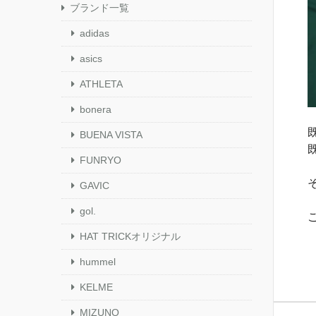
ブランド一覧
adidas
asics
ATHLETA
bonera
BUENA VISTA
FUNRYO
GAVIC
gol.
HAT TRICKオリジナル
hummel
KELME
MIZUNO