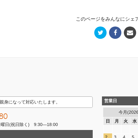
このページをみんなにシェ
営業日
親身になって対応いたします。
今月(202
80
日
月
火
水
(祝日除く) 9:30―18:00
2
3
4
5