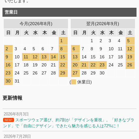
いたします。
営業日
今月(2026年8月)
翌月(2026年9月)
日
月
火
水
木
金
土
日
月
火
水
木
金
土
1
1
2
3
4
5
2
3
4
5
6
7
8
6
7
8
9
10
11
12
9
10
11
12
13
14
15
13
14
15
16
17
18
19
16
17
18
19
20
21
22
20
21
22
23
24
25
26
23
24
25
26
27
28
29
27
28
29
30
30
31
(
休業日)
更新情報
2026年8月3日
スポーツウェア選び、約7割が「デザインを重視」。「好きなブラ
NEW!
ンド」で「自由にデザイン」できたら魅力を感じる人は72%に！
2026年7月28日