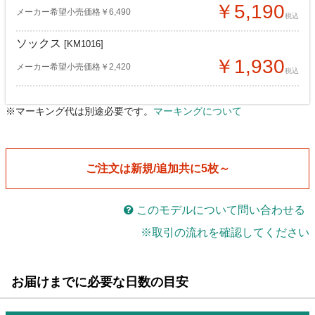
￥5,190
メーカー希望小売価格￥6,490
税込
ソックス
[KM1016]
￥1,930
メーカー希望小売価格￥2,420
税込
※マーキング代は別途必要です。
マーキングについて
ゲームシャツ
ゲームシャツ
[KM1009-04]
[KM1009-04]
￥8,580
￥8,000
メーカー希望小売価格￥11,440
メーカー希望小売価格￥11,440
税込
税込
ご注文は新規/追加共に5枚～
ゲームパンツ
ゲームパンツ
[KM1302]
[KM1302]
￥4,860
￥4,540
メーカー希望小売価格￥6,490
メーカー希望小売価格￥6,490
税込
税込
このモデルについて問い合わせる
※取引の流れを確認してください
ソックス
ソックス
[KM1016]
[KM1016]
￥1,810
￥1,690
メーカー希望小売価格￥2,420
メーカー希望小売価格￥2,420
税込
税込
お届けまでに必要な日数の目安