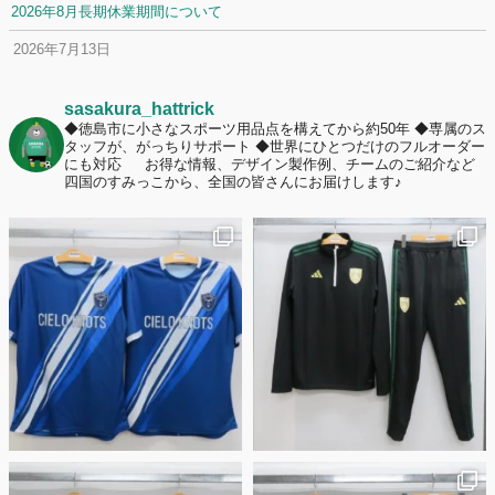
2026年8月長期休業期間について
2026年7月13日
定休日変更について
2026年7月2日
sasakura_hattrick
名前入りユニフォームで子どもの自信が「プラスになった」と感じた保
◆徳島市に小さなスポーツ用品点を構えてから約50年
◆専属のス
タッフが、がっちりサポート
◆世界にひとつだけのフルオーダー
護者は約67%！「やや高いと感じたが納得して購入した」と価値を実感
にも対応
お得な情報、デザイン製作例、チームのご紹介など
する声も32.7%に！
四国のすみっこから、全国の皆さんにお届けします♪
2026年6月15日
応援ユニフォーム、約53％が「会場に一体感があってよい」と回答。チ
ームへの愛情が伝わる応援スタイルとは？