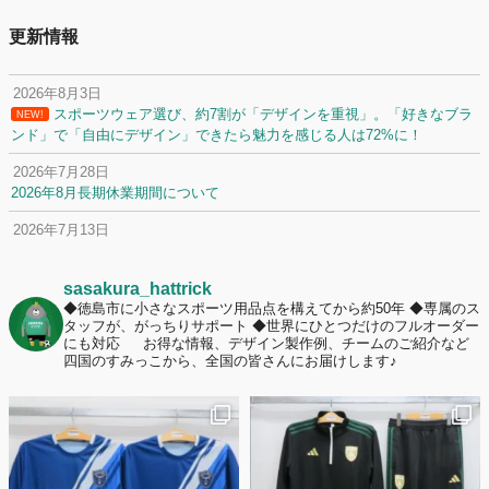
更新情報
2026年8月3日
スポーツウェア選び、約7割が「デザインを重視」。「好きなブラ
NEW!
ンド」で「自由にデザイン」できたら魅力を感じる人は72%に！
2026年7月28日
2026年8月長期休業期間について
2026年7月13日
定休日変更について
2026年7月2日
sasakura_hattrick
名前入りユニフォームで子どもの自信が「プラスになった」と感じた保
◆徳島市に小さなスポーツ用品点を構えてから約50年
◆専属のス
タッフが、がっちりサポート
◆世界にひとつだけのフルオーダー
護者は約67%！「やや高いと感じたが納得して購入した」と価値を実感
にも対応
お得な情報、デザイン製作例、チームのご紹介など
する声も32.7%に！
四国のすみっこから、全国の皆さんにお届けします♪
2026年6月15日
応援ユニフォーム、約53％が「会場に一体感があってよい」と回答。チ
ームへの愛情が伝わる応援スタイルとは？