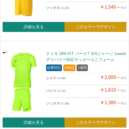
￥1,540～
ソックス
税込
￥2,200
詳細を見る
このカラーでデザイン
ナイキ DRI-FIT パーク7 S/Sジャージ 1week
デリバリー対応サッカーユニフォーム
在庫対応
Jr対応
1週間
￥2,000～
シャツ
税込
￥2,860
￥1,610～
パンツ
税込
￥2,310
￥1,380～
ソックス
税込
￥1,980
詳細を見る
このカラーでデザイン