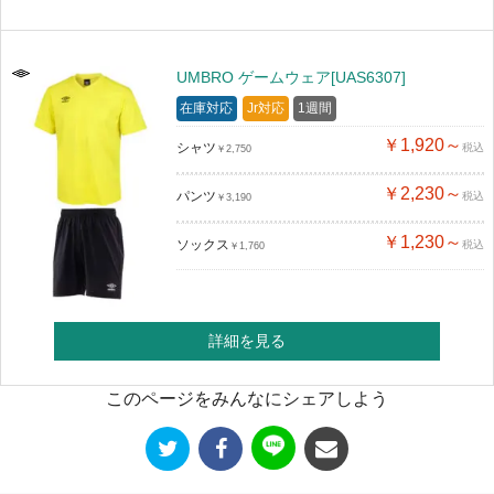
UMBRO ゲームウェア[UAS6307]
在庫対応
Jr対応
1週間
￥1,920～
シャツ
税込
￥2,750
￥2,230～
パンツ
税込
￥3,190
￥1,230～
ソックス
税込
￥1,760
詳細を見る
このページをみんなにシェアしよう