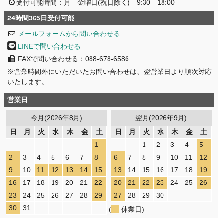
受付可能時間：月―金曜日(祝日除く) 9:30―18:00
24時間365日受付可能
メールフォームから問い合わせる
LINEで問い合わせる
FAXで問い合わせる：088-678-6586
※営業時間外にいただいたお問い合わせは、翌営業日より順次対応
いたします。
営業日
今月(2026年8月)
翌月(2026年9月)
日
月
火
水
木
金
土
日
月
火
水
木
金
土
1
1
2
3
4
5
2
3
4
5
6
7
8
6
7
8
9
10
11
12
9
10
11
12
13
14
15
13
14
15
16
17
18
19
16
17
18
19
20
21
22
20
21
22
23
24
25
26
23
24
25
26
27
28
29
27
28
29
30
30
31
(
休業日)