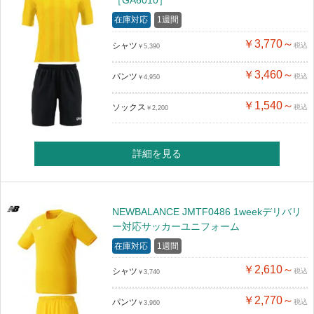
［GA6010］
在庫対応
1週間
￥3,770～
シャツ
税込
￥5,390
￥3,460～
パンツ
税込
￥4,950
￥1,540～
ソックス
税込
￥2,200
詳細を見る
NEWBALANCE JMTF0486 1weekデリバリ
ー対応サッカーユニフォーム
在庫対応
1週間
￥2,610～
シャツ
税込
￥3,740
￥2,770～
パンツ
税込
￥3,960