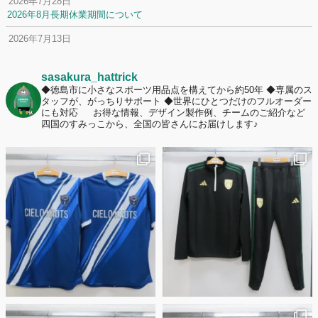
2026年7月28日
2026年8月長期休業期間について
2026年7月13日
定休日変更について
2026年7月2日
sasakura_hattrick
名前入りユニフォームで子どもの自信が「プラスになった」と感じた保
◆徳島市に小さなスポーツ用品点を構えてから約50年
◆専属のス
タッフが、がっちりサポート
◆世界にひとつだけのフルオーダー
護者は約67%！「やや高いと感じたが納得して購入した」と価値を実感
にも対応
お得な情報、デザイン製作例、チームのご紹介など
する声も32.7%に！
四国のすみっこから、全国の皆さんにお届けします♪
2026年6月15日
応援ユニフォーム、約53％が「会場に一体感があってよい」と回答。チ
ームへの愛情が伝わる応援スタイルとは？