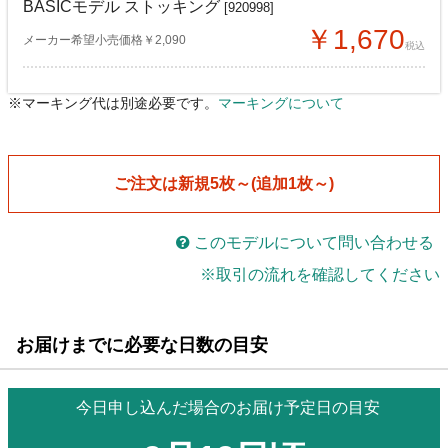
BASICモデル ストッキング
[920998]
￥1,670
メーカー希望小売価格￥2,090
税込
※マーキング代は別途必要です。
マーキングについて
CVR 半袖ゲームシャツC
CVR 半袖ゲームシャツC
[705783]
[705783]
￥8,660
￥8,080
メーカー希望小売価格￥11,550
メーカー希望小売価格￥11,550
税込
税込
ご注文は新規5枚～(追加1枚～)
BASICモデル ゲームパンツK
BASICモデル ゲームパンツK
[920986]
[920986]
￥4,040
￥3,770
メーカー希望小売価格￥5,390
メーカー希望小売価格￥5,390
税込
税込
このモデルについて問い合わせる
※取引の流れを確認してください
BASICモデル ストッキング
BASICモデル ストッキング
[920998]
[920998]
￥1,560
￥1,460
メーカー希望小売価格￥2,090
メーカー希望小売価格￥2,090
税込
税込
お届けまでに必要な日数の目安
今日申し込んだ場合のお届け予定日の目安