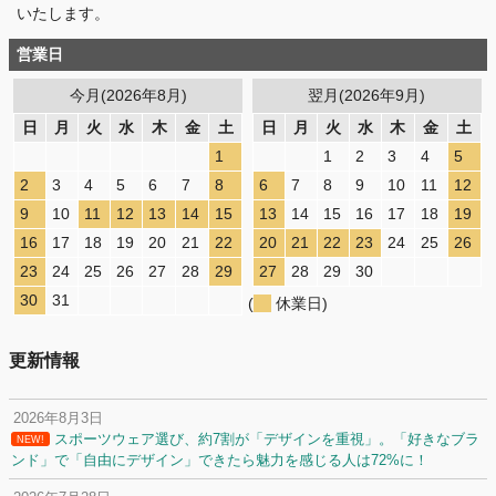
いたします。
営業日
今月(2026年8月)
翌月(2026年9月)
日
月
火
水
木
金
土
日
月
火
水
木
金
土
1
1
2
3
4
5
2
3
4
5
6
7
8
6
7
8
9
10
11
12
9
10
11
12
13
14
15
13
14
15
16
17
18
19
16
17
18
19
20
21
22
20
21
22
23
24
25
26
23
24
25
26
27
28
29
27
28
29
30
30
31
(
休業日)
更新情報
2026年8月3日
スポーツウェア選び、約7割が「デザインを重視」。「好きなブラ
NEW!
ンド」で「自由にデザイン」できたら魅力を感じる人は72%に！