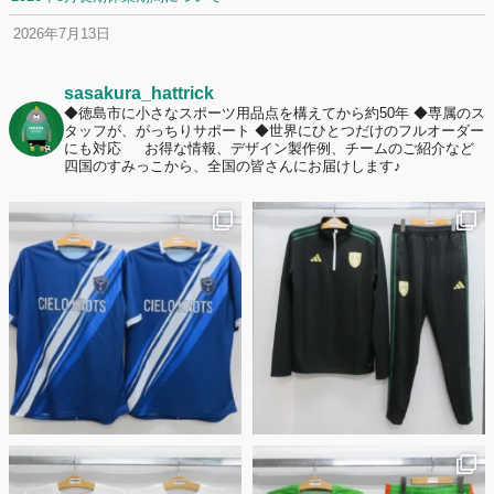
2026年7月13日
定休日変更について
2026年7月2日
sasakura_hattrick
名前入りユニフォームで子どもの自信が「プラスになった」と感じた保
◆徳島市に小さなスポーツ用品点を構えてから約50年
◆専属のス
タッフが、がっちりサポート
◆世界にひとつだけのフルオーダー
護者は約67%！「やや高いと感じたが納得して購入した」と価値を実感
にも対応
お得な情報、デザイン製作例、チームのご紹介など
する声も32.7%に！
四国のすみっこから、全国の皆さんにお届けします♪
2026年6月15日
応援ユニフォーム、約53％が「会場に一体感があってよい」と回答。チ
ームへの愛情が伝わる応援スタイルとは？