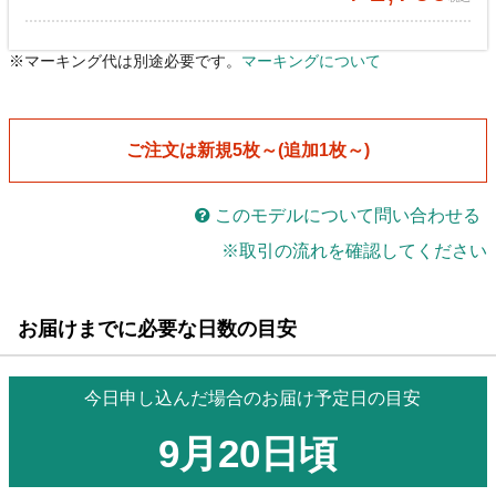
※マーキング代は別途必要です。
マーキングについて
丸首半袖シャツ
丸首半袖シャツ
[tss03 Uneck shirts]
[tss03 Uneck shirts]
￥5,190
￥4,850
メーカー希望小売価格￥6,930
メーカー希望小売価格￥6,930
税込
税込
ご注文は新規5枚～(追加1枚～)
ゲームパンツ
ゲームパンツ
[tp04 pants]
[tp04 pants]
￥4,700
￥4,380
メーカー希望小売価格￥6,270
メーカー希望小売価格￥6,270
税込
税込
このモデルについて問い合わせる
※取引の流れを確認してください
ストッキング
ストッキング
[sj16026 sox]
[sj16026 sox]
￥1,650
￥1,540
メーカー希望小売価格￥2,200
メーカー希望小売価格￥2,200
税込
税込
お届けまでに必要な日数の目安
今日申し込んだ場合のお届け予定日の目安
9月20日頃