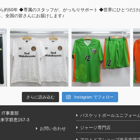
ら約50年
◆専属のスタッフが、がっちりサポート
◆世界にひとつだけ
、全国の皆さんにお届けします♪
さらに読み込む
Instagram でフォロー
IT事業部
バスケットボールユニフォー
字群恵157-3
ジャージ専門店
お問い合わせ
舗
アウトドアショップ楽天市場