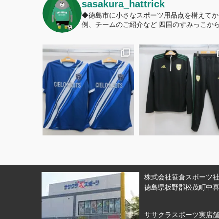
sasakura_hattrick
◆徳島市に小さなスポーツ用品点を構えてか
例、チームのご紹介など
四国のすみっこから
株式会社笹倉スポーツ社 
徳島県板野郡松茂町中喜来
ササクラスポーツ実店