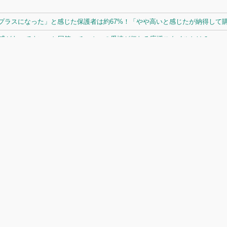
ラスになった」と感じた保護者は約67%！「やや高いと感じたが納得して購入
体感があってよい」と回答。チームへの愛情が伝わる応援スタイルとは？