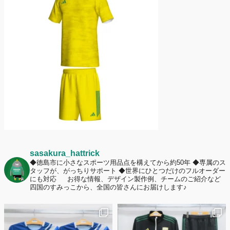
護者は約67%！「やや高いと感じたが納得して購入した」と価値を実感
する声も32.7%に！
2026年6月15日
応援ユニフォーム、約53％が「会場に一体感があってよい」と回答。チ
ームへの愛情が伝わる応援スタイルとは？
sasakura_hattrick
◆徳島市に小さなスポーツ用品点を構えてから約50年
◆専属のス
タッフが、がっちりサポート
◆世界にひとつだけのフルオーダー
にも対応
お得な情報、デザイン製作例、チームのご紹介など
四国のすみっこから、全国の皆さんにお届けします♪