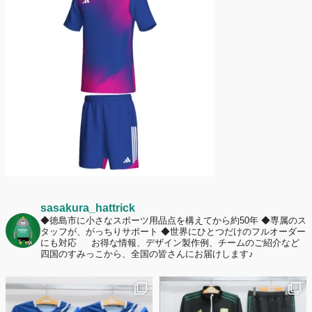
護者は約67%！「やや高いと感じたが納得して購入した」と価値を実感
する声も32.7%に！
2026年6月15日
応援ユニフォーム、約53％が「会場に一体感があってよい」と回答。チ
ームへの愛情が伝わる応援スタイルとは？
sasakura_hattrick
◆徳島市に小さなスポーツ用品点を構えてから約50年
◆専属のス
タッフが、がっちりサポート
◆世界にひとつだけのフルオーダー
にも対応
お得な情報、デザイン製作例、チームのご紹介など
四国のすみっこから、全国の皆さんにお届けします♪