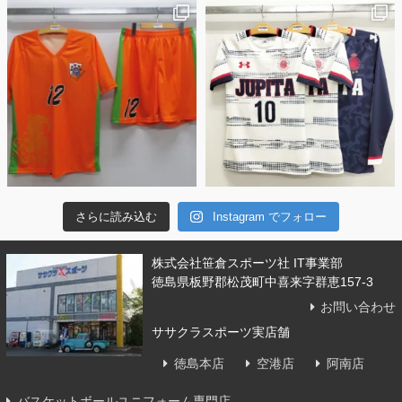
さらに読み込む
Instagram でフォロー
株式会社笹倉スポーツ社 IT事業部
徳島県板野郡松茂町中喜来字群恵157-3
お問い合わせ
ササクラスポーツ実店舗
徳島本店
空港店
阿南店
バスケットボールユニフォーム専門店