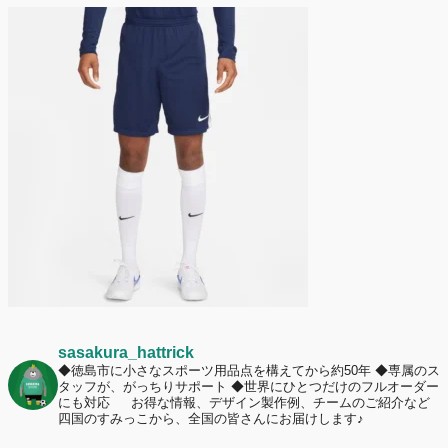
2026年7月2日
名前入りユニフォームで子どもの自信が「プラスになった」と感じた保
護者は約67%！「やや高いと感じたが納得して購入した」と価値を実感
する声も32.7%に！
2026年6月15日
応援ユニフォーム、約53％が「会場に一体感があってよい」と回答。チ
ームへの愛情が伝わる応援スタイルとは？
sasakura_hattrick
◆徳島市に小さなスポーツ用品点を構えてから約50年
◆専属のス
タッフが、がっちりサポート
◆世界にひとつだけのフルオーダー
にも対応
お得な情報、デザイン製作例、チームのご紹介など
四国のすみっこから、全国の皆さんにお届けします♪