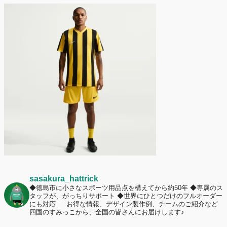
2026年7月2日
名前入りユニフォームで子どもの自信が「プラスになった」と感じた保
護者は約67%！「やや高いと感じたが納得して購入した」と価値を実感
する声も32.7%に！
2026年6月15日
応援ユニフォーム、約53％が「会場に一体感があってよい」と回答。チ
ームへの愛情が伝わる応援スタイルとは？
sasakura_hattrick
◆徳島市に小さなスポーツ用品点を構えてから約50年
◆専属のス
タッフが、がっちりサポート
◆世界にひとつだけのフルオーダー
にも対応
お得な情報、デザイン製作例、チームのご紹介など
四国のすみっこから、全国の皆さんにお届けします♪