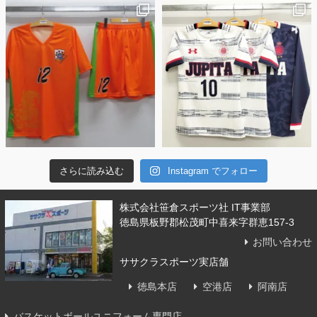
さらに読み込む
Instagram でフォロー
株式会社笹倉スポーツ社 IT事業部
徳島県板野郡松茂町中喜来字群恵157-3
お問い合わせ
ササクラスポーツ実店舗
徳島本店
空港店
阿南店
バスケットボールユニフォーム専門店