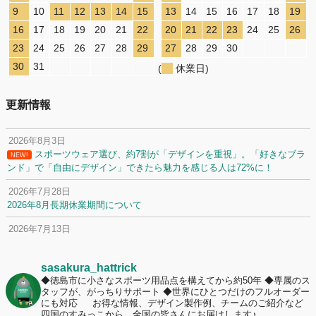
9
10
11
12
13
14
15
13
14
15
16
17
18
19
16
17
18
19
20
21
22
20
21
22
23
24
25
26
23
24
25
26
27
28
29
27
28
29
30
30
31
(
休業日)
更新情報
2026年8月3日
スポーツウェア選び、約7割が「デザインを重視」。「好きなブラ
NEW!
ンド」で「自由にデザイン」できたら魅力を感じる人は72%に！
2026年7月28日
2026年8月長期休業期間について
2026年7月13日
定休日変更について
2026年7月2日
sasakura_hattrick
名前入りユニフォームで子どもの自信が「プラスになった」と感じた保
◆徳島市に小さなスポーツ用品点を構えてから約50年
◆専属のス
タッフが、がっちりサポート
◆世界にひとつだけのフルオーダー
護者は約67%！「やや高いと感じたが納得して購入した」と価値を実感
にも対応
お得な情報、デザイン製作例、チームのご紹介など
する声も32.7%に！
四国のすみっこから、全国の皆さんにお届けします♪