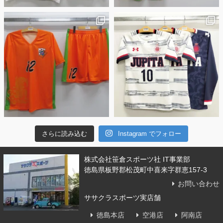
さらに読み込む
Instagram でフォロー
株式会社笹倉スポーツ社 IT事業部
徳島県板野郡松茂町中喜来字群恵157-3
お問い合わせ
ササクラスポーツ実店舗
徳島本店
空港店
阿南店