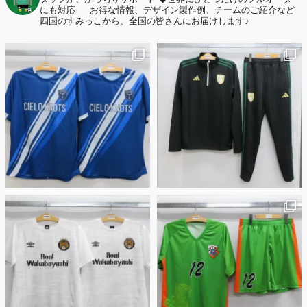
護者は約67%！「やや高いと感じたが納得して購入した」と価値を実感
にも対応
お得な情報、デザイン製作例、チームのご紹介など
する声も32.7%に！
四国のすみっこから、全国の皆さんにお届けします♪
2026年6月15日
応援ユニフォーム、約53％が「会場に一体感があってよい」と回答。チ
ームへの愛情が伝わる応援スタイルとは？