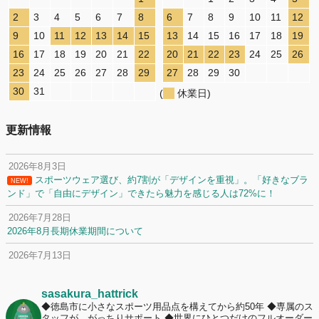
2
3
4
5
6
7
8
6
7
8
9
10
11
12
9
10
11
12
13
14
15
13
14
15
16
17
18
19
16
17
18
19
20
21
22
20
21
22
23
24
25
26
23
24
25
26
27
28
29
27
28
29
30
30
31
(
休業日)
更新情報
2026年8月3日
スポーツウェア選び、約7割が「デザインを重視」。「好きなブラ
NEW!
ンド」で「自由にデザイン」できたら魅力を感じる人は72%に！
2026年7月28日
2026年8月長期休業期間について
2026年7月13日
定休日変更について
2026年7月2日
sasakura_hattrick
名前入りユニフォームで子どもの自信が「プラスになった」と感じた保
◆徳島市に小さなスポーツ用品点を構えてから約50年
◆専属のス
タッフが、がっちりサポート
◆世界にひとつだけのフルオーダー