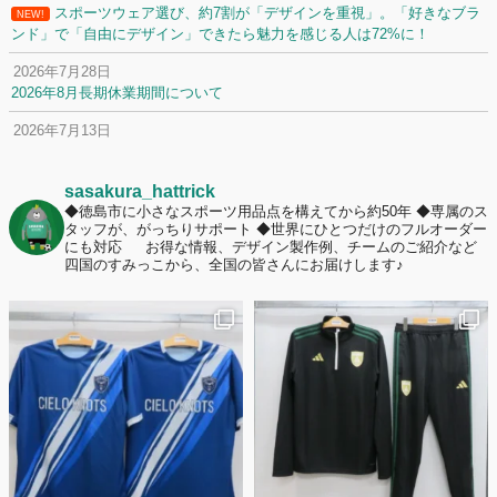
スポーツウェア選び、約7割が「デザインを重視」。「好きなブラ
NEW!
ンド」で「自由にデザイン」できたら魅力を感じる人は72%に！
2026年7月28日
2026年8月長期休業期間について
2026年7月13日
定休日変更について
2026年7月2日
sasakura_hattrick
名前入りユニフォームで子どもの自信が「プラスになった」と感じた保
◆徳島市に小さなスポーツ用品点を構えてから約50年
◆専属のス
タッフが、がっちりサポート
◆世界にひとつだけのフルオーダー
護者は約67%！「やや高いと感じたが納得して購入した」と価値を実感
にも対応
お得な情報、デザイン製作例、チームのご紹介など
する声も32.7%に！
四国のすみっこから、全国の皆さんにお届けします♪
2026年6月15日
応援ユニフォーム、約53％が「会場に一体感があってよい」と回答。チ
ームへの愛情が伝わる応援スタイルとは？