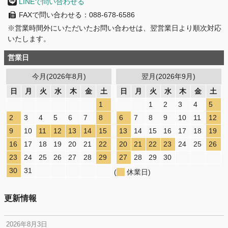
LINEで問い合わせる
FAXで問い合わせる：088-678-6586
※営業時間外にいただいたお問い合わせは、翌営業日より順次対応
いたします。
営業日
今月(2026年8月)
翌月(2026年9月)
日
月
火
水
木
金
土
日
月
火
水
木
金
土
1
1
2
3
4
5
2
3
4
5
6
7
8
6
7
8
9
10
11
12
9
10
11
12
13
14
15
13
14
15
16
17
18
19
16
17
18
19
20
21
22
20
21
22
23
24
25
26
23
24
25
26
27
28
29
27
28
29
30
30
31
(
休業日)
更新情報
2026年8月3日