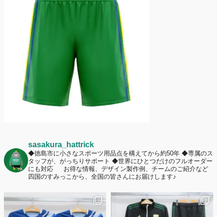
護者は約67%！「やや高いと感じたが納得して購入した」と価値を実感
する声も32.7%に！
2026年6月15日
応援ユニフォーム、約53％が「会場に一体感があってよい」と回答。チ
ームへの愛情が伝わる応援スタイルとは？
sasakura_hattrick
◆徳島市に小さなスポーツ用品点を構えてから約50年
◆専属のス
タッフが、がっちりサポート
◆世界にひとつだけのフルオーダー
にも対応
お得な情報、デザイン製作例、チームのご紹介など
四国のすみっこから、全国の皆さんにお届けします♪