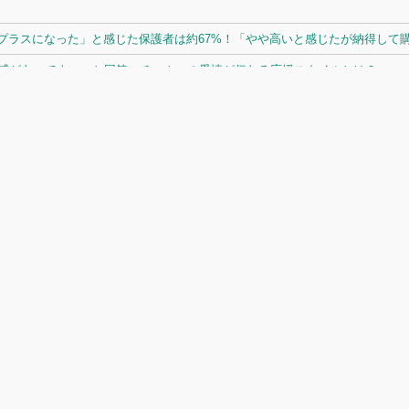
ラスになった」と感じた保護者は約67%！「やや高いと感じたが納得して購入
体感があってよい」と回答。チームへの愛情が伝わる応援スタイルとは？