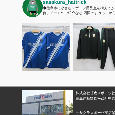
sasakura_hattrick
◆徳島市に小さなスポーツ用品点を構えてか
例、チームのご紹介など
四国のすみっこから
株式会社笹倉スポーツ社 
徳島県板野郡松茂町中喜来
ササクラスポーツ実店