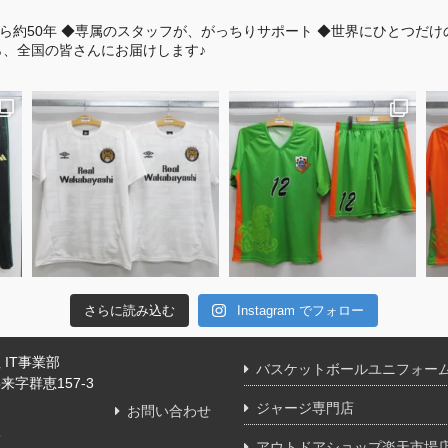
ら約50年
◆専属のスタッフが、がっちりサポート
◆世界にひとつだけ
、全国の皆さんにお届けします♪
さらに読み込む
Instagram でフォロー
IT事業部
バスケットボールユニフォー
字群恵157-3
ジャージ専門店
お問い合わせ
舗
アウトドアショップ楽天市場