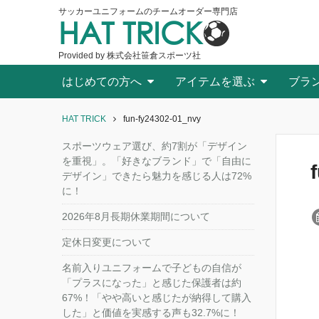
サッカーユニフォームのチームオーダー専門店
HAT TRICK
Provided by 株式会社笹倉スポーツ社
はじめての方へ
アイテムを選ぶ
ブラ
HAT TRICK
fun-fy24302-01_nvy
スポーツウェア選び、約7割が「デザイン
を重視」。「好きなブランド」で「自由に
デザイン」できたら魅力を感じる人は72%
に！
2026年8月長期休業期間について
定休日変更について
名前入りユニフォームで子どもの自信が
「プラスになった」と感じた保護者は約
67%！「やや高いと感じたが納得して購入
した」と価値を実感する声も32.7%に！