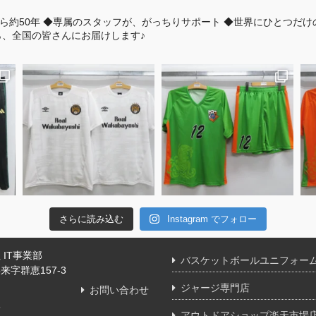
ら約50年
◆専属のスタッフが、がっちりサポート
◆世界にひとつだけ
、全国の皆さんにお届けします♪
さらに読み込む
Instagram でフォロー
IT事業部
バスケットボールユニフォー
字群恵157-3
ジャージ専門店
お問い合わせ
舗
アウトドアショップ楽天市場