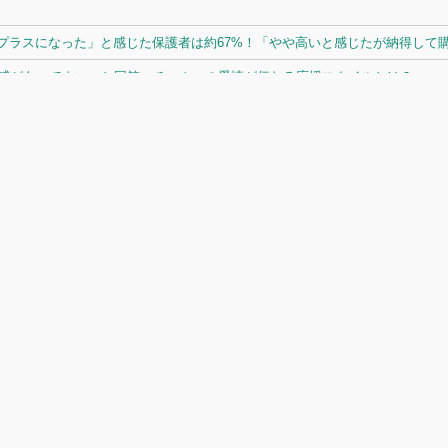
ラスになった」と感じた保護者は約67%！「やや高いと感じたが納得して購入
体感があってよい」と回答。チームへの愛情が伝わる応援スタイルとは？