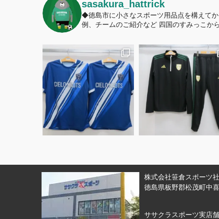
sasakura_hattrick
◆徳島市に小さなスポーツ用品点を構えてか
例、チームのご紹介など
四国のすみっこから
株式会社笹倉スポーツ社 
徳島県板野郡松茂町中喜来
ササクラスポーツ実店