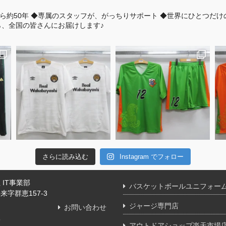
ら約50年
◆専属のスタッフが、がっちりサポート
◆世界にひとつだけ
、全国の皆さんにお届けします♪
さらに読み込む
Instagram でフォロー
IT事業部
バスケットボールユニフォー
字群恵157-3
ジャージ専門店
お問い合わせ
舗
アウトドアショップ楽天市場