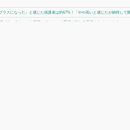
ラスになった」と感じた保護者は約67%！「やや高いと感じたが納得して購入
体感があってよい」と回答。チームへの愛情が伝わる応援スタイルとは？