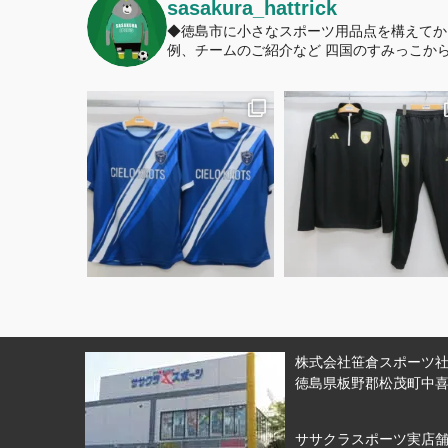
sasakura_hattrick
◆徳島市に小さなスポーツ用品点を構えてか
例、チームのご紹介など
四国のすみっこから
株式会社笹倉スポーツ社 
徳島県板野郡松茂町中喜来
ササクラスポーツ実店