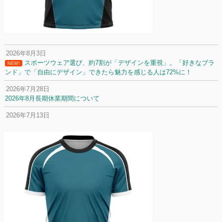
2026年8月3日
スポーツウェア選び、約7割が「デザインを重視」。「好きなブラ
NEW!
ンド」で「自由にデザイン」できたら魅力を感じる人は72%に！
2026年7月28日
2026年8月長期休業期間について
2026年7月13日
定休日変更について
2026年7月2日
名前入りユニフォームで子どもの自信が「プラスになった」と感じた保
護者は約67%！「やや高いと感じたが納得して購入した」と価値を実感
する声も32.7%に！
2026年6月15日
応援ユニフォーム、約53％が「会場に一体感があってよい」と回答。チ
ームへの愛情が伝わる応援スタイルとは？