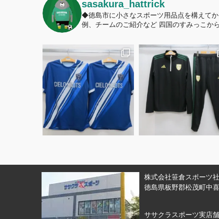
sasakura_hattrick
◆徳島市に小さなスポーツ用品点を構えてか
例、チームのご紹介など
四国のすみっこから
株式会社笹倉スポーツ社 
徳島県板野郡松茂町中喜来
ササクラスポーツ実店