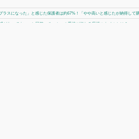
ラスになった」と感じた保護者は約67%！「やや高いと感じたが納得して購入
体感があってよい」と回答。チームへの愛情が伝わる応援スタイルとは？