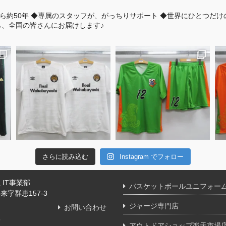
ら約50年
◆専属のスタッフが、がっちりサポート
◆世界にひとつだけ
、全国の皆さんにお届けします♪
さらに読み込む
Instagram でフォロー
IT事業部
バスケットボールユニフォー
字群恵157-3
ジャージ専門店
お問い合わせ
舗
アウトドアショップ楽天市場