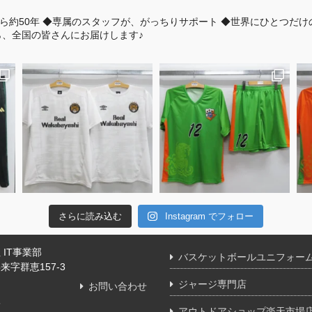
ら約50年
◆専属のスタッフが、がっちりサポート
◆世界にひとつだけ
、全国の皆さんにお届けします♪
さらに読み込む
Instagram でフォロー
IT事業部
バスケットボールユニフォー
字群恵157-3
ジャージ専門店
お問い合わせ
舗
アウトドアショップ楽天市場