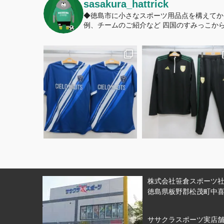
sasakura_hattrick
◆徳島市に小さなスポーツ用品点を構えてか
例、チームのご紹介など
四国のすみっこから
株式会社笹倉スポーツ社 
徳島県板野郡松茂町中喜来
ササクラスポーツ実店