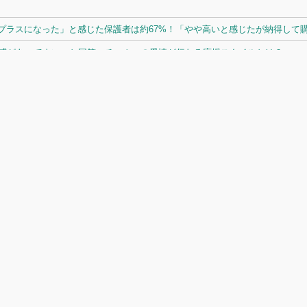
ラスになった」と感じた保護者は約67%！「やや高いと感じたが納得して購入
体感があってよい」と回答。チームへの愛情が伝わる応援スタイルとは？