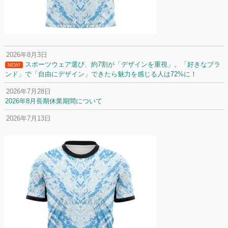
2026年8月3日
スポーツウェア選び、約7割が「デザインを重視」。「好きなブラ
NEW!
ンド」で「自由にデザイン」できたら魅力を感じる人は72%に！
2026年7月28日
2026年8月長期休業期間について
2026年7月13日
定休日変更について
2026年7月2日
名前入りユニフォームで子どもの自信が「プラスになった」と感じた保
護者は約67%！「やや高いと感じたが納得して購入した」と価値を実感
する声も32.7%に！
2026年6月15日
応援ユニフォーム、約53％が「会場に一体感があってよい」と回答。チ
ームへの愛情が伝わる応援スタイルとは？