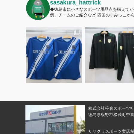
sasakura_hattrick
◆徳島市に小さなスポーツ用品点を構えてか
例、チームのご紹介など
四国のすみっこから
株式会社笹倉スポーツ社 
徳島県板野郡松茂町中喜来
ササクラスポーツ実店