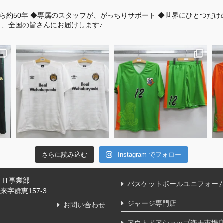
ら約50年
◆専属のスタッフが、がっちりサポート
◆世界にひとつだけ
、全国の皆さんにお届けします♪
さらに読み込む
Instagram でフォロー
IT事業部
バスケットボールユニフォー
字群恵157-3
ジャージ専門店
お問い合わせ
舗
アウトドアショップ楽天市場