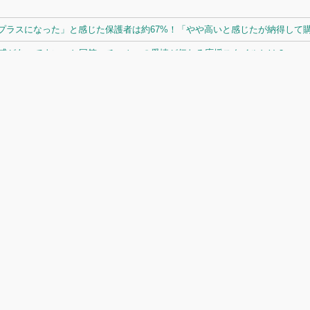
ラスになった」と感じた保護者は約67%！「やや高いと感じたが納得して購入
体感があってよい」と回答。チームへの愛情が伝わる応援スタイルとは？