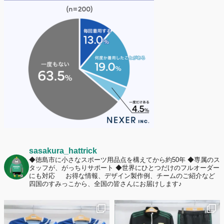
護者は約67%！「やや高いと感じたが納得して購入した」と価値を実感
する声も32.7%に！
2026年6月15日
応援ユニフォーム、約53％が「会場に一体感があってよい」と回答。チ
ームへの愛情が伝わる応援スタイルとは？
sasakura_hattrick
◆徳島市に小さなスポーツ用品点を構えてから約50年
◆専属のス
タッフが、がっちりサポート
◆世界にひとつだけのフルオーダー
にも対応
お得な情報、デザイン製作例、チームのご紹介など
四国のすみっこから、全国の皆さんにお届けします♪