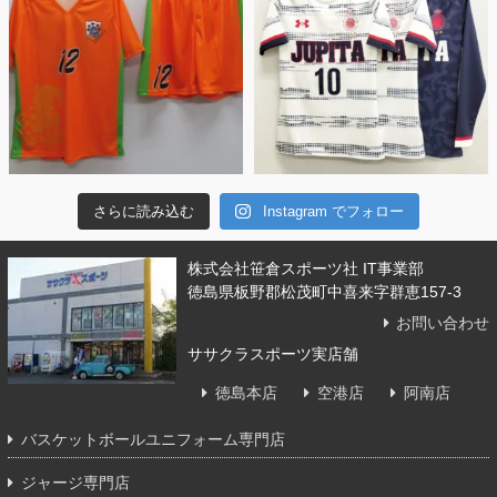
さらに読み込む
Instagram でフォロー
株式会社笹倉スポーツ社 IT事業部
徳島県板野郡松茂町中喜来字群恵157-3
お問い合わせ
ササクラスポーツ実店舗
徳島本店
空港店
阿南店
バスケットボールユニフォーム専門店
ジャージ専門店