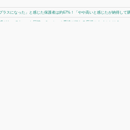
ラスになった」と感じた保護者は約67%！「やや高いと感じたが納得して購入
体感があってよい」と回答。チームへの愛情が伝わる応援スタイルとは？