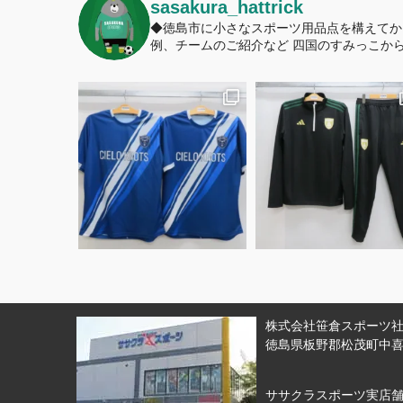
sasakura_hattrick
◆徳島市に小さなスポーツ用品点を構えてか
例、チームのご紹介など
四国のすみっこから
株式会社笹倉スポーツ社 
徳島県板野郡松茂町中喜来
ササクラスポーツ実店