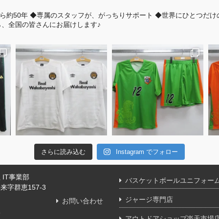
ら約50年
◆専属のスタッフが、がっちりサポート
◆世界にひとつだけ
、全国の皆さんにお届けします♪
さらに読み込む
Instagram でフォロー
IT事業部
バスケットボールユニフォー
字群恵157-3
ジャージ専門店
お問い合わせ
舗
アウトドアショップ楽天市場