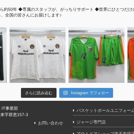
ら約50年
◆専属のスタッフが、がっちりサポート
◆世界にひとつだけ
、全国の皆さんにお届けします♪
さらに読み込む
Instagram でフォロー
IT事業部
バスケットボールユニフォー
字群恵157-3
ジャージ専門店
お問い合わせ
舗
アウトドアショップ楽天市場