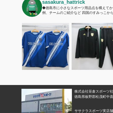
sasakura_hattrick
◆徳島市に小さなスポーツ用品点を構えてか
例、チームのご紹介など
四国のすみっこから
株式会社笹倉スポーツ社 
徳島県板野郡松茂町中喜来
ササクラスポーツ実店