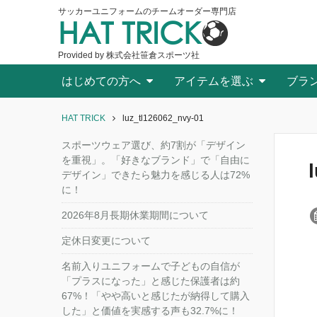
サッカーユニフォームのチームオーダー専門店
HAT TRICK
Provided by 株式会社笹倉スポーツ社
はじめての方へ
アイテムを選ぶ
ブラ
HAT TRICK
luz_tl126062_nvy-01
スポーツウェア選び、約7割が「デザイン
を重視」。「好きなブランド」で「自由に
デザイン」できたら魅力を感じる人は72%
に！
2026年8月長期休業期間について
定休日変更について
名前入りユニフォームで子どもの自信が
「プラスになった」と感じた保護者は約
67%！「やや高いと感じたが納得して購入
した」と価値を実感する声も32.7%に！