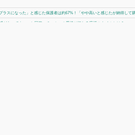
ラスになった」と感じた保護者は約67%！「やや高いと感じたが納得して購入
体感があってよい」と回答。チームへの愛情が伝わる応援スタイルとは？