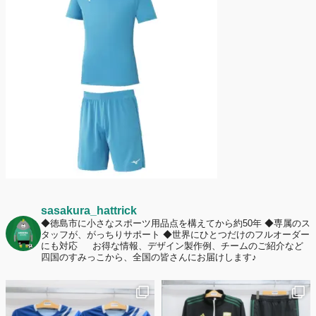
護者は約67%！「やや高いと感じたが納得して購入した」と価値を実感
する声も32.7%に！
2026年6月15日
応援ユニフォーム、約53％が「会場に一体感があってよい」と回答。チ
ームへの愛情が伝わる応援スタイルとは？
sasakura_hattrick
◆徳島市に小さなスポーツ用品点を構えてから約50年
◆専属のス
タッフが、がっちりサポート
◆世界にひとつだけのフルオーダー
にも対応
お得な情報、デザイン製作例、チームのご紹介など
四国のすみっこから、全国の皆さんにお届けします♪