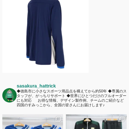
護者は約67%！「やや高いと感じたが納得して購入した」と価値を実感
する声も32.7%に！
2026年6月15日
応援ユニフォーム、約53％が「会場に一体感があってよい」と回答。チ
ームへの愛情が伝わる応援スタイルとは？
sasakura_hattrick
◆徳島市に小さなスポーツ用品点を構えてから約50年
◆専属のス
タッフが、がっちりサポート
◆世界にひとつだけのフルオーダー
にも対応
お得な情報、デザイン製作例、チームのご紹介など
四国のすみっこから、全国の皆さんにお届けします♪