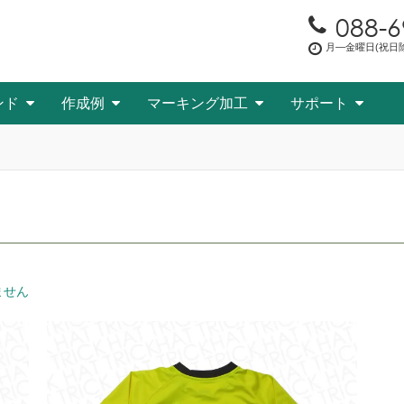
088-6
月―金曜日(祝日除く
ンド
作成例
マーキング加工
サポート
ません