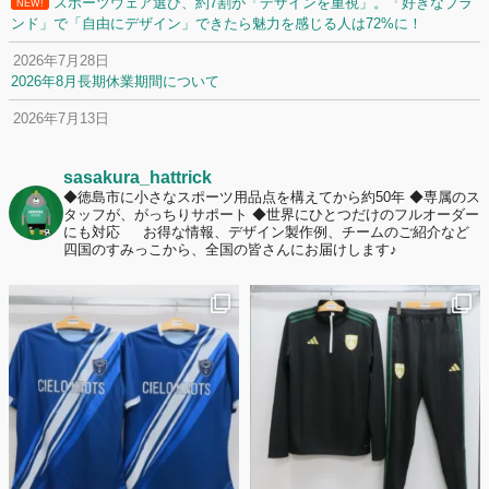
スポーツウェア選び、約7割が「デザインを重視」。「好きなブラ
NEW!
ンド」で「自由にデザイン」できたら魅力を感じる人は72%に！
2026年7月28日
2026年8月長期休業期間について
2026年7月13日
定休日変更について
2026年7月2日
sasakura_hattrick
名前入りユニフォームで子どもの自信が「プラスになった」と感じた保
◆徳島市に小さなスポーツ用品点を構えてから約50年
◆専属のス
タッフが、がっちりサポート
◆世界にひとつだけのフルオーダー
護者は約67%！「やや高いと感じたが納得して購入した」と価値を実感
にも対応
お得な情報、デザイン製作例、チームのご紹介など
する声も32.7%に！
四国のすみっこから、全国の皆さんにお届けします♪
2026年6月15日
応援ユニフォーム、約53％が「会場に一体感があってよい」と回答。チ
ームへの愛情が伝わる応援スタイルとは？