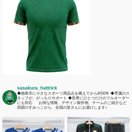
護者は約67%！「やや高いと感じたが納得して購入した」と価値を実感
する声も32.7%に！
2026年6月15日
応援ユニフォーム、約53％が「会場に一体感があってよい」と回答。チ
ームへの愛情が伝わる応援スタイルとは？
sasakura_hattrick
◆徳島市に小さなスポーツ用品点を構えてから約50年
◆専属のス
タッフが、がっちりサポート
◆世界にひとつだけのフルオーダー
にも対応
お得な情報、デザイン製作例、チームのご紹介など
四国のすみっこから、全国の皆さんにお届けします♪