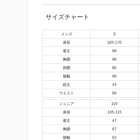
サイズチャート
メンズ
S
身長
165-170
着丈
68
胸囲
96
胴囲
86
裾幅
96
総丈
43
ウエスト
66
ジュニア
110
身長
105-115
着丈
47
胸囲
67
裾幅
62