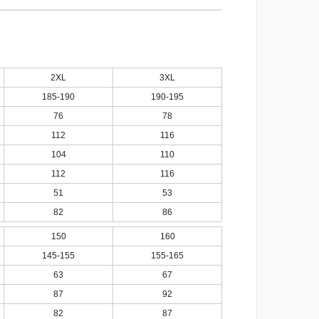
2XL
3XL
185-190
190-195
76
78
112
116
104
110
112
116
51
53
82
86
150
160
145-155
155-165
63
67
87
92
82
87