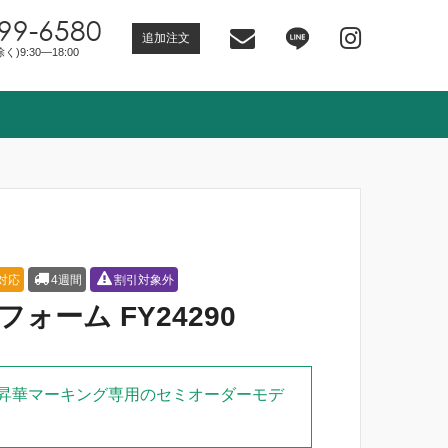
99-6580
追加注文
)9:30―18:00
r対応
4週間
割引対象外
ォーム FY24290
昇華マーキング専用のセミオーダーモデ