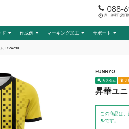
088-6
月―金曜日(祝日除く
ンド
作成例
マーキング加工
サポート
 FY24290
FUNRYO
カスタム
J
昇華ユニフ
この商品は、
ルです。