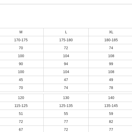
M
L
XL
170-175
175-180
180-185
70
72
74
100
104
108
90
94
99
100
104
108
45
47
49
70
74
78
120
130
140
115-125
125-135
135-145
51
55
59
72
77
82
67
72
77