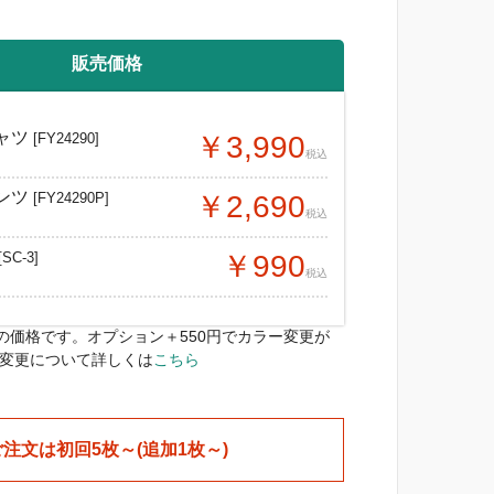
販売価格
ャツ
[FY24290]
￥3,990
税込
ンツ
[FY24290P]
￥2,690
税込
[SC-3]
￥990
税込
の価格です。オプション＋550円でカラー変更が
ー変更について詳しくは
こちら
ご注文は初回5枚～(追加1枚～)