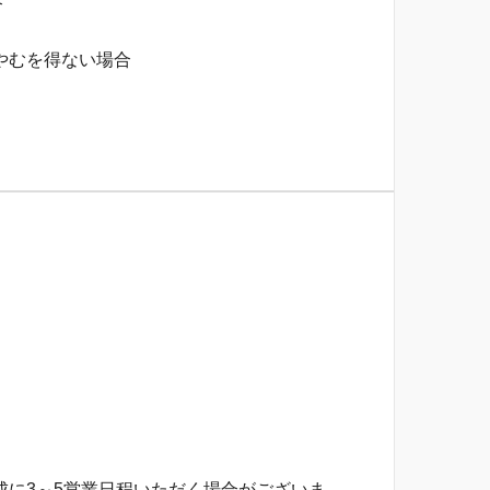
合
やむを得ない場合
。
に3～5営業日程いただく場合がございま