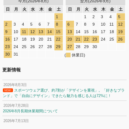
今月(2026年8月)
翌月(2026年9月)
日
月
火
水
木
金
土
日
月
火
水
木
金
土
1
1
2
3
4
5
2
3
4
5
6
7
8
6
7
8
9
10
11
12
9
10
11
12
13
14
15
13
14
15
16
17
18
19
16
17
18
19
20
21
22
20
21
22
23
24
25
26
23
24
25
26
27
28
29
27
28
29
30
30
31
(
休業日)
更新情報
2026年8月3日
スポーツウェア選び、約7割が「デザインを重視」。「好きなブラ
NEW!
ンド」で「自由にデザイン」できたら魅力を感じる人は72%に！
2026年7月28日
2026年8月長期休業期間について
2026年7月13日
定休日変更について