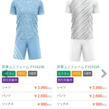
昇華ユニフォーム FY24236
昇華ユニフォーム FY23159
カスタム
Jr対応
4週間
カスタム
Jr対応
4週間
割引対象外
割引対象外
Previous
Next
シャツ
￥3,990
シャツ
￥3,990
税込
税込
パンツ
￥2,690
パンツ
￥2,690
税込
税込
ソックス
￥990
ソックス
￥990
税込
税込