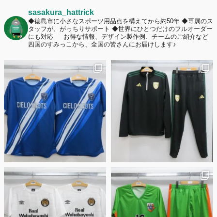
2026年7月2日
sasakura_hattrick
名前入りユニフォームで子どもの自信が「プラスになった」と感じた保
◆徳島市に小さなスポーツ用品点を構えてから約50年
◆専属のス
タッフが、がっちりサポート
◆世界にひとつだけのフルオーダー
護者は約67%！「やや高いと感じたが納得して購入した」と価値を実感
にも対応
お得な情報、デザイン製作例、チームのご紹介など
する声も32.7%に！
四国のすみっこから、全国の皆さんにお届けします♪
2026年6月15日
応援ユニフォーム、約53％が「会場に一体感があってよい」と回答。チ
ームへの愛情が伝わる応援スタイルとは？