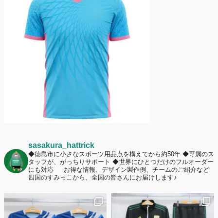
護者は約67%！「やや高いと感じたが納得して購入した」と価値を実感
する声も32.7%に！
2026年6月15日
応援ユニフォーム、約53％が「会場に一体感があってよい」と回答。チ
ームへの愛情が伝わる応援スタイルとは？
sasakura_hattrick
◆徳島市に小さなスポーツ用品点を構えてから約50年
◆専属のス
タッフが、がっちりサポート
◆世界にひとつだけのフルオーダー
にも対応
お得な情報、デザイン製作例、チームのご紹介など
四国のすみっこから、全国の皆さんにお届けします♪