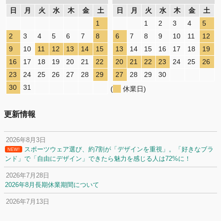
日
月
火
水
木
金
土
日
月
火
水
木
金
土
1
1
2
3
4
5
2
3
4
5
6
7
8
6
7
8
9
10
11
12
9
10
11
12
13
14
15
13
14
15
16
17
18
19
16
17
18
19
20
21
22
20
21
22
23
24
25
26
23
24
25
26
27
28
29
27
28
29
30
30
31
(
休業日)
更新情報
2026年8月3日
スポーツウェア選び、約7割が「デザインを重視」。「好きなブラ
NEW!
ンド」で「自由にデザイン」できたら魅力を感じる人は72%に！
2026年7月28日
2026年8月長期休業期間について
2026年7月13日
定休日変更について