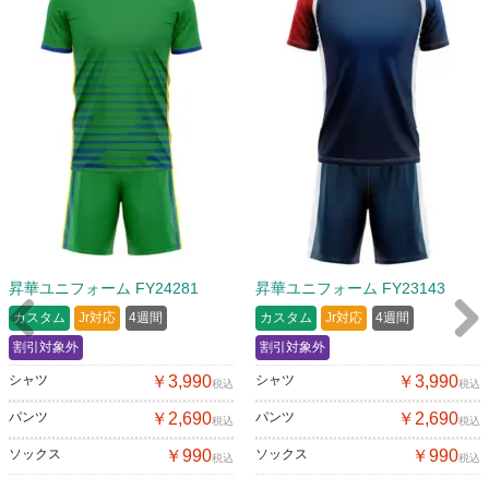
昇華ユニフォーム FY24281
昇華ユニフォーム FY23143
カスタム
Jr対応
4週間
カスタム
Jr対応
4週間
割引対象外
割引対象外
Previous
Next
シャツ
￥3,990
シャツ
￥3,990
税込
税込
パンツ
￥2,690
パンツ
￥2,690
税込
税込
ソックス
￥990
ソックス
￥990
税込
税込