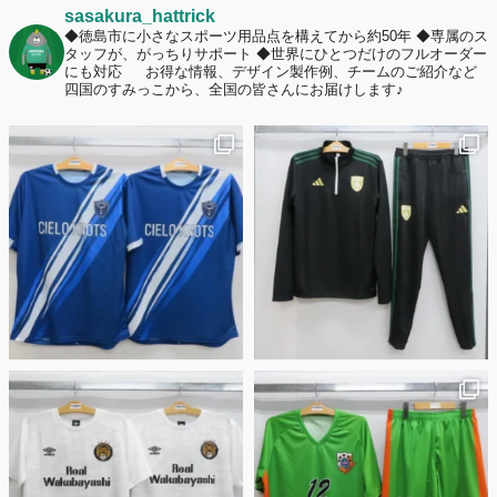
2026年7月2日
sasakura_hattrick
名前入りユニフォームで子どもの自信が「プラスになった」と感じた保
◆徳島市に小さなスポーツ用品点を構えてから約50年
◆専属のス
タッフが、がっちりサポート
◆世界にひとつだけのフルオーダー
護者は約67%！「やや高いと感じたが納得して購入した」と価値を実感
にも対応
お得な情報、デザイン製作例、チームのご紹介など
する声も32.7%に！
四国のすみっこから、全国の皆さんにお届けします♪
2026年6月15日
応援ユニフォーム、約53％が「会場に一体感があってよい」と回答。チ
ームへの愛情が伝わる応援スタイルとは？