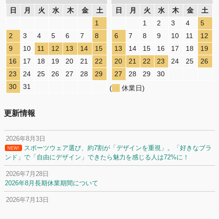
日
月
火
水
木
金
土
日
月
火
水
木
金
土
1
1
2
3
4
5
2
3
4
5
6
7
8
6
7
8
9
10
11
12
9
10
11
12
13
14
15
13
14
15
16
17
18
19
16
17
18
19
20
21
22
20
21
22
23
24
25
26
23
24
25
26
27
28
29
27
28
29
30
30
31
(
休業日)
更新情報
2026年8月3日
スポーツウェア選び、約7割が「デザインを重視」。「好きなブラ
NEW!
ンド」で「自由にデザイン」できたら魅力を感じる人は72%に！
2026年7月28日
2026年8月長期休業期間について
2026年7月13日
定休日変更について