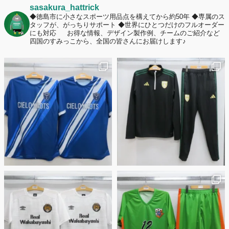
2026年7月2日
sasakura_hattrick
名前入りユニフォームで子どもの自信が「プラスになった」と感じた保
◆徳島市に小さなスポーツ用品点を構えてから約50年
◆専属のス
タッフが、がっちりサポート
◆世界にひとつだけのフルオーダー
護者は約67%！「やや高いと感じたが納得して購入した」と価値を実感
にも対応
お得な情報、デザイン製作例、チームのご紹介など
する声も32.7%に！
四国のすみっこから、全国の皆さんにお届けします♪
2026年6月15日
応援ユニフォーム、約53％が「会場に一体感があってよい」と回答。チ
ームへの愛情が伝わる応援スタイルとは？