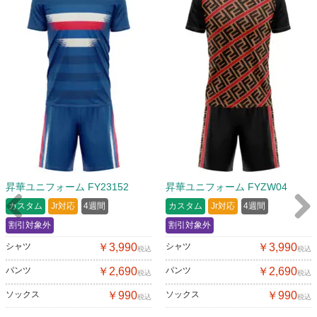
昇華ユニフォーム FY23152
昇華ユニフォーム FYZW04
カスタム
Jr対応
4週間
カスタム
Jr対応
4週間
割引対象外
割引対象外
Previous
Next
シャツ
￥3,990
シャツ
￥3,990
税込
税込
パンツ
￥2,690
パンツ
￥2,690
税込
税込
ソックス
￥990
ソックス
￥990
税込
税込