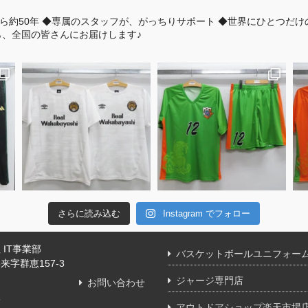
ら約50年
◆専属のスタッフが、がっちりサポート
◆世界にひとつだけ
、全国の皆さんにお届けします♪
さらに読み込む
Instagram でフォロー
IT事業部
バスケットボールユニフォー
字群恵157-3
ジャージ専門店
お問い合わせ
舗
アウトドアショップ楽天市場