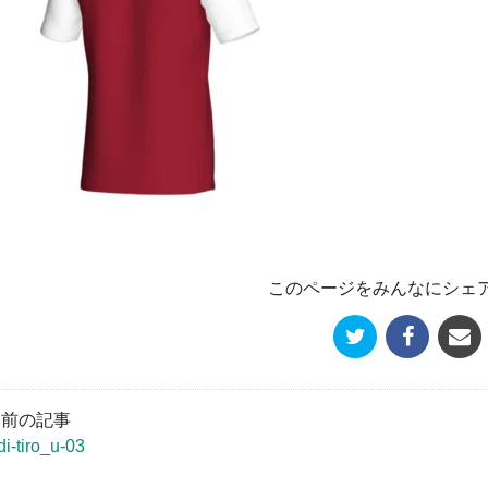
このページをみんなにシェ
« 前の記事
di-tiro_u-03