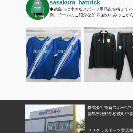
sasakura_hattrick
◆徳島市に小さなスポーツ用品点を構えてか
例、チームのご紹介など
四国のすみっこから
株式会社笹倉スポーツ社 
徳島県板野郡松茂町中喜来
ササクラスポーツ実店