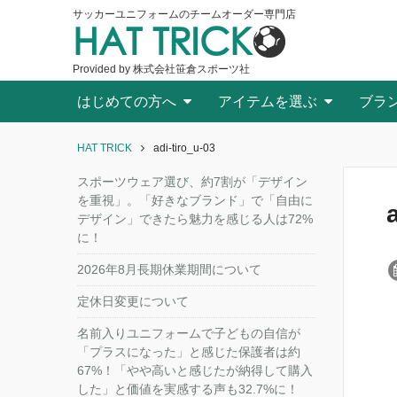
サッカーユニフォームのチームオーダー専門店
HAT TRICK
Provided by 株式会社笹倉スポーツ社
はじめての方へ
アイテムを選ぶ
ブラ
HAT TRICK
adi-tiro_u-03
スポーツウェア選び、約7割が「デザイン
を重視」。「好きなブランド」で「自由に
デザイン」できたら魅力を感じる人は72%
に！
2026年8月長期休業期間について
定休日変更について
名前入りユニフォームで子どもの自信が
「プラスになった」と感じた保護者は約
67%！「やや高いと感じたが納得して購入
した」と価値を実感する声も32.7%に！