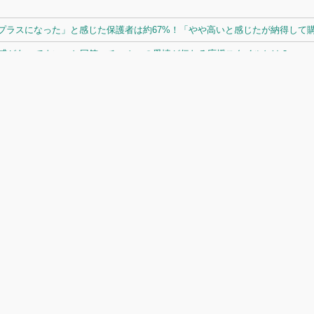
ラスになった」と感じた保護者は約67%！「やや高いと感じたが納得して購入
体感があってよい」と回答。チームへの愛情が伝わる応援スタイルとは？