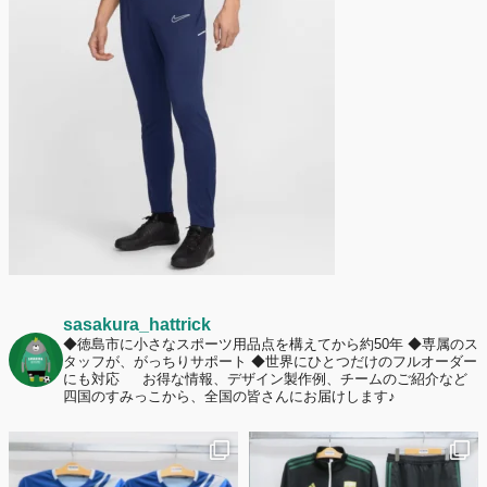
護者は約67%！「やや高いと感じたが納得して購入した」と価値を実感
する声も32.7%に！
2026年6月15日
応援ユニフォーム、約53％が「会場に一体感があってよい」と回答。チ
ームへの愛情が伝わる応援スタイルとは？
sasakura_hattrick
◆徳島市に小さなスポーツ用品点を構えてから約50年
◆専属のス
タッフが、がっちりサポート
◆世界にひとつだけのフルオーダー
にも対応
お得な情報、デザイン製作例、チームのご紹介など
四国のすみっこから、全国の皆さんにお届けします♪