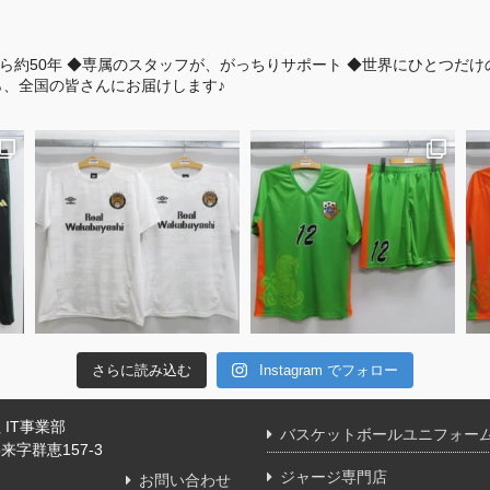
ら約50年
◆専属のスタッフが、がっちりサポート
◆世界にひとつだけ
、全国の皆さんにお届けします♪
さらに読み込む
Instagram でフォロー
IT事業部
バスケットボールユニフォー
字群恵157-3
ジャージ専門店
お問い合わせ