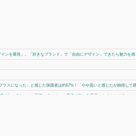
ザインを重視」。「好きなブランド」で「自由にデザイン」できたら魅力を感じ
ラスになった」と感じた保護者は約67%！「やや高いと感じたが納得して購入
体感があってよい」と回答。チームへの愛情が伝わる応援スタイルとは？