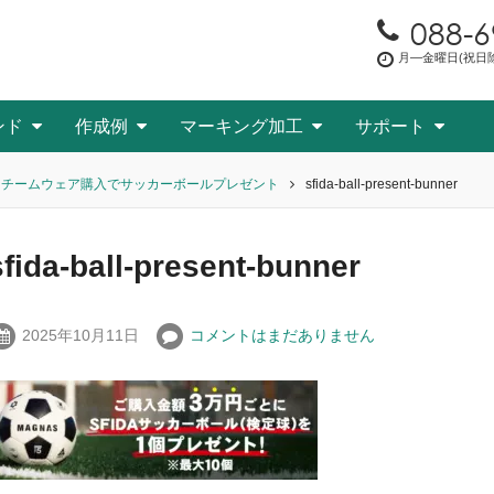
088-6
月―金曜日(祝日除く
ンド
作成例
マーキング加工
サポート
！チームウェア購入でサッカーボールプレゼント
sfida-ball-present-bunner
sfida-ball-present-bunner
2025年10月11日
コメントはまだありません