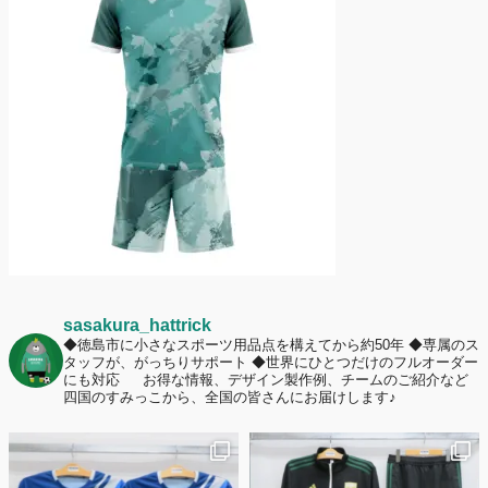
護者は約67%！「やや高いと感じたが納得して購入した」と価値を実感
する声も32.7%に！
2026年6月15日
応援ユニフォーム、約53％が「会場に一体感があってよい」と回答。チ
ームへの愛情が伝わる応援スタイルとは？
sasakura_hattrick
◆徳島市に小さなスポーツ用品点を構えてから約50年
◆専属のス
タッフが、がっちりサポート
◆世界にひとつだけのフルオーダー
にも対応
お得な情報、デザイン製作例、チームのご紹介など
四国のすみっこから、全国の皆さんにお届けします♪