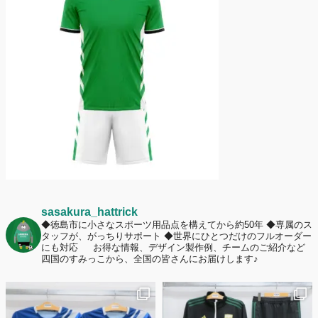
護者は約67%！「やや高いと感じたが納得して購入した」と価値を実感
する声も32.7%に！
2026年6月15日
応援ユニフォーム、約53％が「会場に一体感があってよい」と回答。チ
ームへの愛情が伝わる応援スタイルとは？
sasakura_hattrick
◆徳島市に小さなスポーツ用品点を構えてから約50年
◆専属のス
タッフが、がっちりサポート
◆世界にひとつだけのフルオーダー
にも対応
お得な情報、デザイン製作例、チームのご紹介など
四国のすみっこから、全国の皆さんにお届けします♪