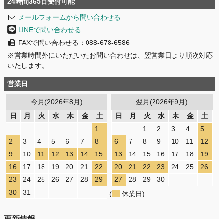
24時間365日受付可能
メールフォームから問い合わせる
LINEで問い合わせる
FAXで問い合わせる：088-678-6586
※営業時間外にいただいたお問い合わせは、翌営業日より順次対応
いたします。
営業日
今月(2026年8月)
翌月(2026年9月)
日
月
火
水
木
金
土
日
月
火
水
木
金
土
1
1
2
3
4
5
2
3
4
5
6
7
8
6
7
8
9
10
11
12
9
10
11
12
13
14
15
13
14
15
16
17
18
19
16
17
18
19
20
21
22
20
21
22
23
24
25
26
23
24
25
26
27
28
29
27
28
29
30
30
31
(
休業日)
更新情報