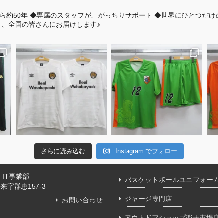
ら約50年
◆専属のスタッフが、がっちりサポート
◆世界にひとつだけ
、全国の皆さんにお届けします♪
さらに読み込む
Instagram でフォロー
IT事業部
バスケットボールユニフォー
字群恵157-3
ジャージ専門店
お問い合わせ
舗
アウトドアショップ楽天市場