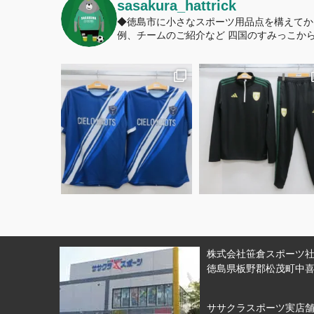
sasakura_hattrick
◆徳島市に小さなスポーツ用品点を構えてか
例、チームのご紹介など
四国のすみっこから
株式会社笹倉スポーツ社 
徳島県板野郡松茂町中喜来
ササクラスポーツ実店