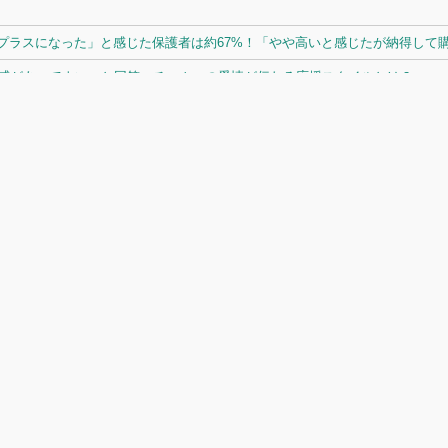
ラスになった」と感じた保護者は約67%！「やや高いと感じたが納得して購入
体感があってよい」と回答。チームへの愛情が伝わる応援スタイルとは？