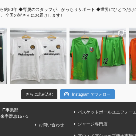
ら約50年
◆専属のスタッフが、がっちりサポート
◆世界にひとつだけ
、全国の皆さんにお届けします♪
さらに読み込む
Instagram でフォロー
IT事業部
バスケットボールユニフォー
字群恵157-3
ジャージ専門店
お問い合わせ
舗
アウトドアショップ楽天市場