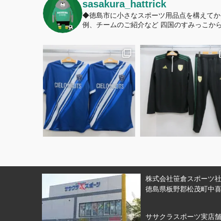
sasakura_hattrick
◆徳島市に小さなスポーツ用品点を構えてか
例、チームのご紹介など
四国のすみっこから
株式会社笹倉スポーツ社 
徳島県板野郡松茂町中喜来
ササクラスポーツ実店