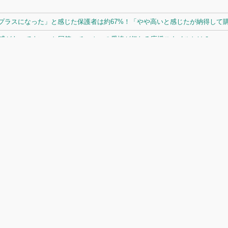
ラスになった」と感じた保護者は約67%！「やや高いと感じたが納得して購入
体感があってよい」と回答。チームへの愛情が伝わる応援スタイルとは？