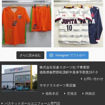
さらに読み込む
Instagram でフォロー
株式会社笹倉スポーツ社 IT事業部
徳島県板野郡松茂町中喜来字群恵157-3
お問い合わせ
ササクラスポーツ実店舗
徳島本店
空港店
阿南店
バスケットボールユニフォーム専門店