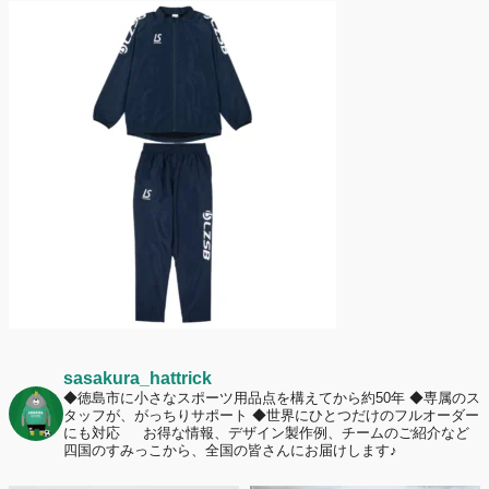
2026年7月2日
名前入りユニフォームで子どもの自信が「プラスになった」と感じた保
護者は約67%！「やや高いと感じたが納得して購入した」と価値を実感
する声も32.7%に！
2026年6月15日
応援ユニフォーム、約53％が「会場に一体感があってよい」と回答。チ
ームへの愛情が伝わる応援スタイルとは？
sasakura_hattrick
◆徳島市に小さなスポーツ用品点を構えてから約50年
◆専属のス
タッフが、がっちりサポート
◆世界にひとつだけのフルオーダー
にも対応
お得な情報、デザイン製作例、チームのご紹介など
四国のすみっこから、全国の皆さんにお届けします♪