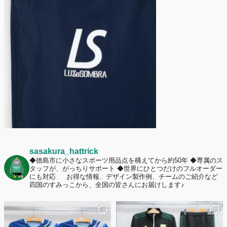
護者は約67%！「やや高いと感じたが納得して購入した」と価値を実感
する声も32.7%に！
2026年6月15日
応援ユニフォーム、約53％が「会場に一体感があってよい」と回答。チ
ームへの愛情が伝わる応援スタイルとは？
sasakura_hattrick
◆徳島市に小さなスポーツ用品点を構えてから約50年
◆専属のス
タッフが、がっちりサポート
◆世界にひとつだけのフルオーダー
にも対応
お得な情報、デザイン製作例、チームのご紹介など
四国のすみっこから、全国の皆さんにお届けします♪